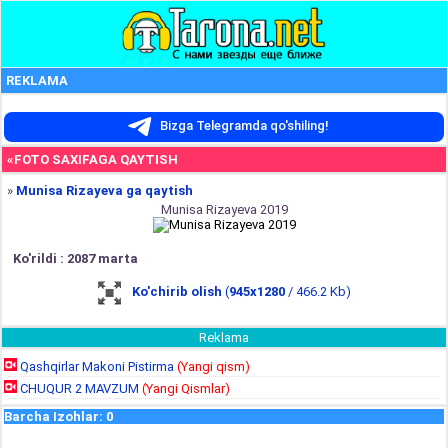
REKLAMA
Bizga Telegramda qo'shiling!
«FOTO SAXIFAGA QAYTISH
»
Munisa Rizayeva ga qaytish
Munisa Rizayeva 2019
Ko'rildi : 2087 marta
Ko'chirib olish
(
945x1280
/ 466.2 Kb)
Reklama
Qashqirlar Makoni Pistirma
(Yangi qism)
CHUQUR 2 MAVZUM
(Yangi Qismlar)
Barcha Izohlar
:
0