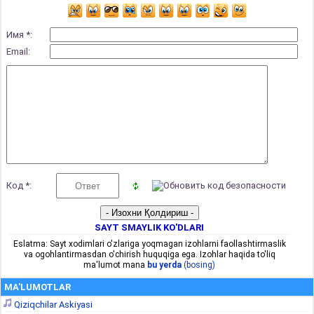
Имя *:
Email:
Код *:
SAYT SMAYLIK KO'DLARI
Eslatma: Sayt xodimlari o'zlariga yoqmagan izohlarni faollashtirmaslik
va ogohlantirmasdan o'chirish huquqiga ega. Izohlar haqida to'liq
ma'lumot mana
bu yerda
(bosing)
MA'LUMOTLAR
Qiziqchilar Askiyasi