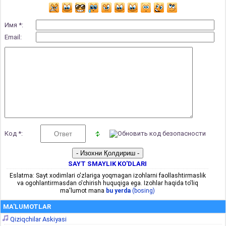
Имя *:
Email:
Код *:
SAYT SMAYLIK KO'DLARI
Eslatma: Sayt xodimlari o'zlariga yoqmagan izohlarni faollashtirmaslik
va ogohlantirmasdan o'chirish huquqiga ega. Izohlar haqida to'liq
ma'lumot mana
bu yerda
(bosing)
MA'LUMOTLAR
Qiziqchilar Askiyasi