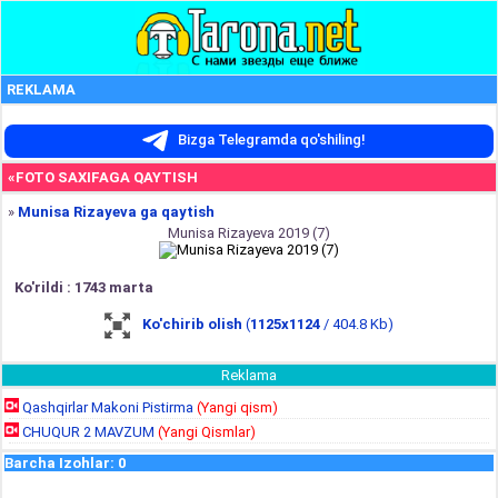
REKLAMA
Bizga Telegramda qo'shiling!
«FOTO SAXIFAGA QAYTISH
»
Munisa Rizayeva ga qaytish
Munisa Rizayeva 2019 (7)
Ko'rildi : 1743 marta
Ko'chirib olish
(
1125x1124
/ 404.8 Kb)
Reklama
Qashqirlar Makoni Pistirma
(Yangi qism)
CHUQUR 2 MAVZUM
(Yangi Qismlar)
Barcha Izohlar
:
0