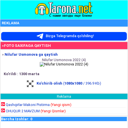
REKLAMA
Bizga Telegramda qo'shiling!
«FOTO SAXIFAGA QAYTISH
»
Nilufar Usmonova ga qaytish
Nilufar Usmonova 2022 (4)
Ko'rildi : 1300 marta
Ko'chirib olish
(
1080x1080
/ 396.9 Kb)
Reklama
Qashqirlar Makoni Pistirma
(Yangi qism)
CHUQUR 2 MAVZUM
(Yangi Qismlar)
Barcha Izohlar
:
0