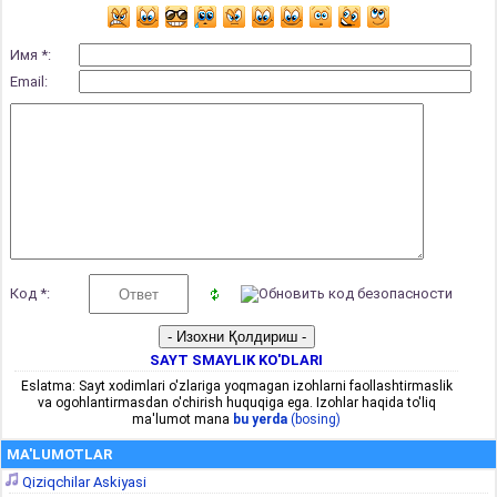
Имя *:
Email:
Код *:
SAYT SMAYLIK KO'DLARI
Eslatma: Sayt xodimlari o'zlariga yoqmagan izohlarni faollashtirmaslik
va ogohlantirmasdan o'chirish huquqiga ega. Izohlar haqida to'liq
ma'lumot mana
bu yerda
(bosing)
MA'LUMOTLAR
Qiziqchilar Askiyasi