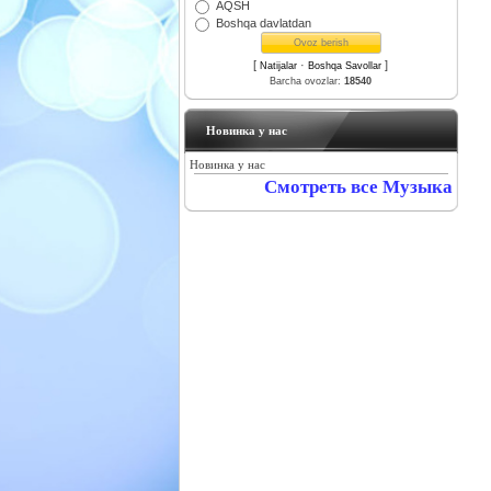
AQSH
Boshqa davlatdan
[
·
]
Natijalar
Boshqa Savollar
Barcha ovozlar:
18540
Новинка у нас
Новинка у нас
Смотреть все Музыка