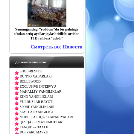
Namangandagi “roddom”da bir palataga
o‘ndan ortiq ayollar joylashtirilishi ortidan
TTB rahbari “uchdi”
Смотреть все Новости
Дополнителное меню
SHOU-BIZNES
DUNYO XABARLARI
BOLLEWOOD
EXCLUSIVE INTERVYU
MAHALLIY YANGILIKLAR
KINO YANGILIKLARI
YULDUZLAR HAYOTI
SPORT YANGILIKLARI
SAYTLAR YANGILIGI
MOBILE ALOQA KOMPANIYALARI
QIZIQARLI MA'LUMOTLAR
TANQID va TAXLIL
DOLZARB MAVZU