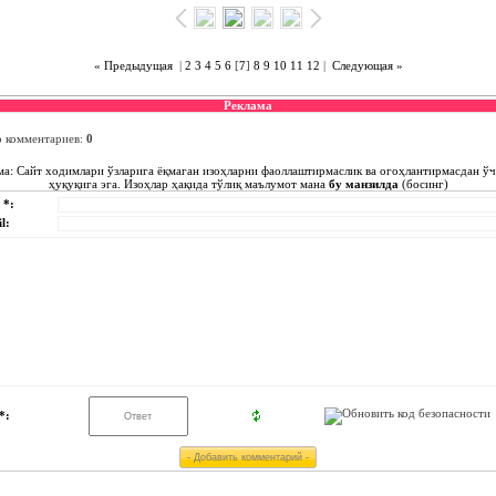
« Предыдущая
|
2
3
4
5
6
[
7
]
8
9
10
11
12
|
Следующая »
Реклама
о комментариев
:
0
ма: Сайт ходимлари ўзларига ёқмаган изоҳларни фаоллаштирмаслик ва огоҳлантирмасдан ў
ҳуқуқига эга. Изоҳлар ҳақида тўлиқ маълумот мана
бу манзилда
(босинг)
 *:
l:
*: