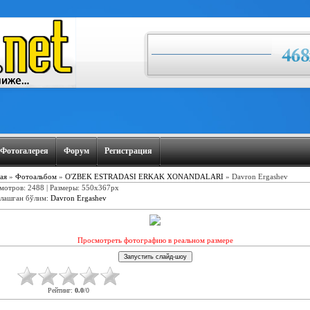
Фотогалерея
Форум
Регистрация
ая
»
Фотоальбом
»
O'ZBEK ESTRADASI ERKAK XONANDALARI
» Davron Ergashev
мотров: 2488 | Размеры: 550x367px
лашган бўлим
:
Davron Ergashev
Просмотреть фотографию в реальном размере
Рейтинг
:
0.0
/
0