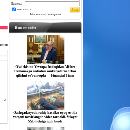
Пароль:
запомнить
Забыл пароль
|
Регистрация
Новости сайта
чириш
O‘zbekiston Yevropa Ittifoqidan Alisher
Usmonovga nisbatan sanksiyalarni bekor
qilishni so‘ramoqda — Financial Times
Qashqadaryoda ruhiy kasallar oyoq ostida
yotgani tasvirlangan video tarqaldi. Viloyat
SSB holatga izoh berdi