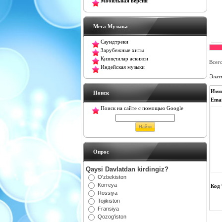
Мобильная версия
Мега Музыка
Саундтреки
Зарубежные хиты
Қизиқчилар аскияси
Всег
Индейская музыки
Элат
Имя
Поиск
Emai
Поиск на сайте с помощью Google
Oпрос
Qaysi Davlatdan kirdingiz?
O'zbekiston
Korreya
Код 
Rossiya
Tojikiston
Fransiya
Qozog'iston