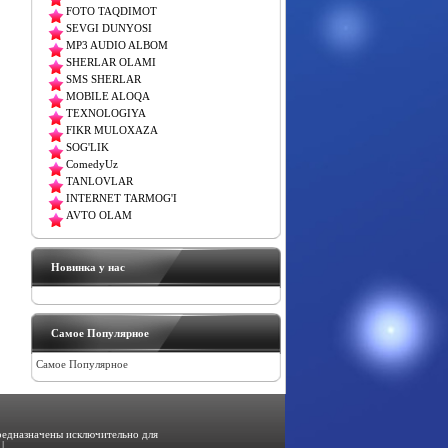
FOTO TAQDIMOT
SEVGI DUNYOSI
MP3 AUDIO ALBOM
SHERLAR OLAMI
SMS SHERLAR
MOBILE ALOQA
TEXNOLOGIYA
FIKR MULOXAZA
SOG'LIK
ComedyUz
TANLOVLAR
INTERNET TARMOG'I
AVTO OLAM
Новинка у нас
Самое Популярное
Самое Популярное
предназначены исключительно для
|