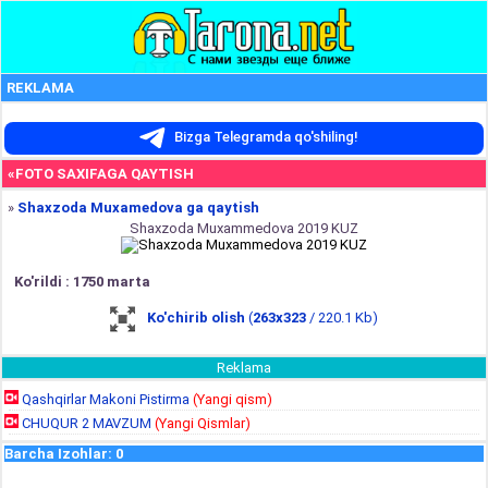
REKLAMA
Bizga Telegramda qo'shiling!
«FOTO SAXIFAGA QAYTISH
»
Shaxzoda Muxamedova ga qaytish
Shaxzoda Muxammedova 2019 KUZ
Ko'rildi : 1750 marta
Ko'chirib olish
(
263x323
/ 220.1 Kb)
Reklama
Qashqirlar Makoni Pistirma
(Yangi qism)
CHUQUR 2 MAVZUM
(Yangi Qismlar)
Barcha Izohlar
:
0