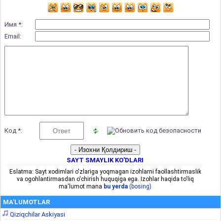
Имя *:
Email:
Код *:
SAYT SMAYLIK KO'DLARI
Eslatma: Sayt xodimlari o'zlariga yoqmagan izohlarni faollashtirmaslik
va ogohlantirmasdan o'chirish huquqiga ega. Izohlar haqida to'liq
ma'lumot mana
bu yerda
(bosing)
MA'LUMOTLAR
Qiziqchilar Askiyasi