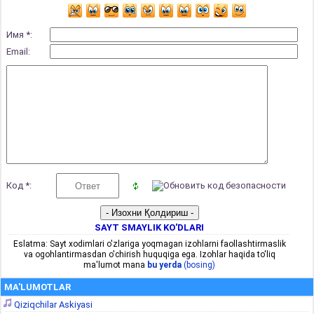
Имя *:
Email:
Код *:
SAYT SMAYLIK KO'DLARI
Eslatma: Sayt xodimlari o'zlariga yoqmagan izohlarni faollashtirmaslik
va ogohlantirmasdan o'chirish huquqiga ega. Izohlar haqida to'liq
ma'lumot mana
bu yerda
(bosing)
MA'LUMOTLAR
Qiziqchilar Askiyasi