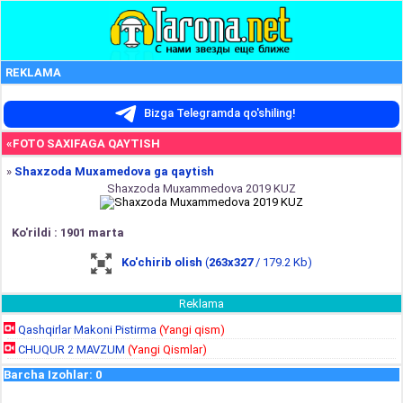
REKLAMA
Bizga Telegramda qo'shiling!
«FOTO SAXIFAGA QAYTISH
»
Shaxzoda Muxamedova ga qaytish
Shaxzoda Muxammedova 2019 KUZ
Ko'rildi : 1901 marta
Ko'chirib olish
(
263x327
/ 179.2 Kb)
Reklama
Qashqirlar Makoni Pistirma
(Yangi qism)
CHUQUR 2 MAVZUM
(Yangi Qismlar)
Barcha Izohlar
:
0