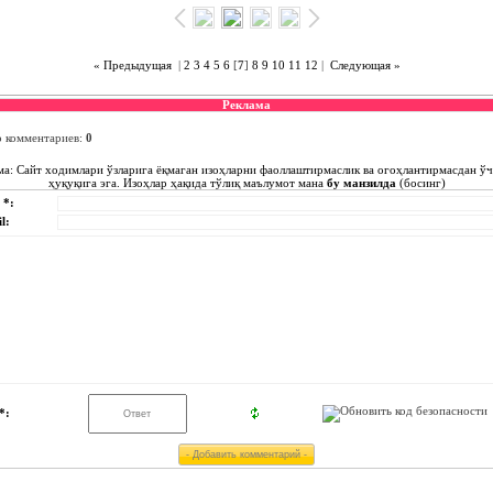
« Предыдущая
|
2
3
4
5
6
[
7
]
8
9
10
11
12
|
Следующая »
Реклама
о комментариев
:
0
ма: Сайт ходимлари ўзларига ёқмаган изоҳларни фаоллаштирмаслик ва огоҳлантирмасдан ў
ҳуқуқига эга. Изоҳлар ҳақида тўлиқ маълумот мана
бу манзилда
(босинг)
 *:
l:
*: