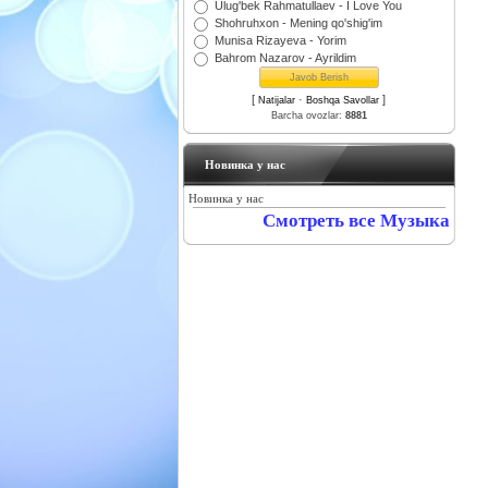
Ulug'bek Rahmatullaev - I Love You
Shohruhxon - Mening qo'shig'im
Munisa Rizayeva - Yorim
Bahrom Nazarov - Ayrildim
[
·
]
Natijalar
Boshqa Savollar
Barcha ovozlar:
8881
Новинка у нас
Новинка у нас
Смотреть все Музыка