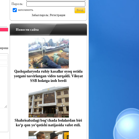
Пароль:
запомнить
Забыл пароль
|
Регистрация
Новости сайта
чириш
Qashqadaryoda ruhiy kasallar oyoq ostida
yotgani tasvirlangan video tarqaldi. Viloyat
SSB holatga izoh berdi
Shahrisabzdagi bog‘chada bolalardan biri
ko‘p qon yo‘qotishi natijasida vafot etdi.