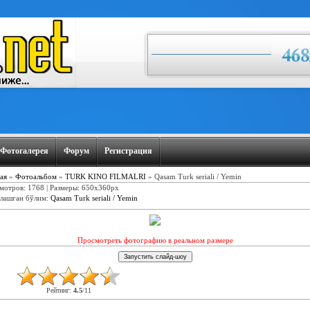
Фотогалерея
Форум
Регистрация
ая
»
Фотоальбом
»
TURK KINO FILMALRI
» Qasam Turk seriali / Yemin
мотров: 1768 | Размеры: 650x360px
лашган бўлим
:
Qasam Turk seriali / Yemin
Просмотреть фотографию в реальном размере
Рейтинг
:
4.5
/
11