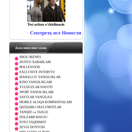
Test uchun o'chirilmasin
Смотреть все Новости
Дополнителное меню
SHOU-BIZNES
DUNYO XABARLARI
BOLLEWOOD
EXCLUSIVE INTERVYU
MAHALLIY YANGILIKLAR
KINO YANGILIKLARI
YULDUZLAR HAYOTI
SPORT YANGILIKLARI
SAYTLAR YANGILIGI
MOBILE ALOQA KOMPANIYALARI
QIZIQARLI MA'LUMOTLAR
TANQID va TAXLIL
DOLZARB MAVZU
FOTO TAQDIMOT
SEVGI DUNYOSI