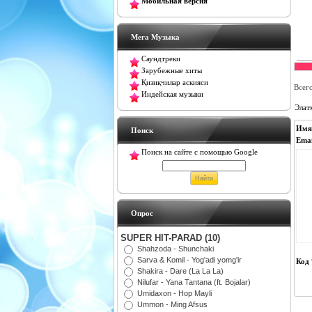
Мобильная версия
Мега Музыка
Саундтреки
Зарубежные хиты
Қизиқчилар аскияси
Всег
Индейская музыки
Элат
Имя
Поиск
Emai
Поиск на сайте с помощью Google
Oпрос
SUPER HIT-PARAD (10)
Shahzoda - Shunchaki
Sarva & Komil - Yog'adi yomg'ir
Код 
Shakira - Dare (La La La)
Nilufar - Yana Tantana (ft. Bojalar)
Umidaxon - Hop Mayli
Ummon - Ming Afsus