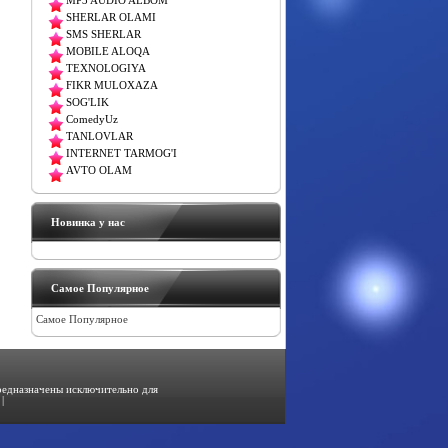
MP3 AUDIO ALBOM
SHERLAR OLAMI
SMS SHERLAR
MOBILE ALOQA
TEXNOLOGIYA
FIKR MULOXAZA
SOG'LIK
ComedyUz
TANLOVLAR
INTERNET TARMOG'I
AVTO OLAM
Новинка у нас
Самое Популярное
Самое Популярное
предназначены исключительно для
|