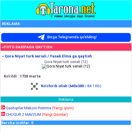
REKLAMA
Bizga Telegramda qo'shiling!
«FOTO SAXIFAGA QAYTISH
»
Qora Niyat turk seriali / Yasak Elma ga qaytish
Qora Niyat turk seriali (12)
Ko'rildi : 1738 marta
Ko'chirib olish
(
645x380
/ 84.1 Kb)
Reklama
Qashqirlar Makoni Pistirma
(Yangi qism)
CHUQUR 2 MAVZUM
(Yangi Qismlar)
Barcha Izohlar
:
0