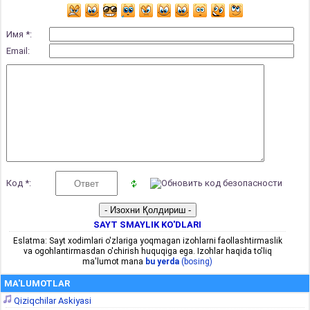
Имя *:
Email:
Код *:
SAYT SMAYLIK KO'DLARI
Eslatma: Sayt xodimlari o'zlariga yoqmagan izohlarni faollashtirmaslik
va ogohlantirmasdan o'chirish huquqiga ega. Izohlar haqida to'liq
ma'lumot mana
bu yerda
(bosing)
MA'LUMOTLAR
Qiziqchilar Askiyasi