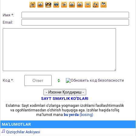
Имя *:
Email:
Код *:
SAYT SMAYLIK KO'DLARI
Eslatma: Sayt xodimlari o'zlariga yoqmagan izohlarni faollashtirmaslik
va ogohlantirmasdan o'chirish huquqiga ega. Izohlar haqida to'liq
ma'lumot mana
bu yerda
(bosing)
MA'LUMOTLAR
Qiziqchilar Askiyasi