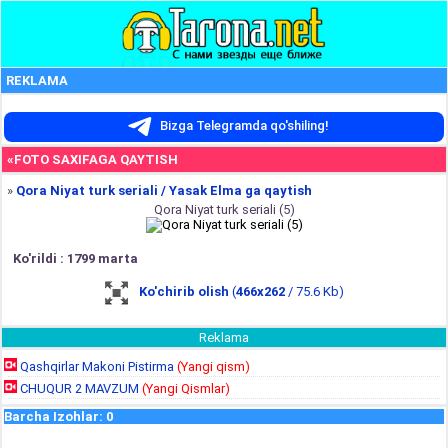
REKLAMA
Bizga Telegramda qo'shiling!
«FOTO SAXIFAGA QAYTISH
»
Qora Niyat turk seriali / Yasak Elma ga qaytish
Qora Niyat turk seriali (5)
Ko'rildi : 1799 marta
Ko'chirib olish
(
466x262
/ 75.6 Kb)
Reklama
Qashqirlar Makoni Pistirma
(Yangi qism)
CHUQUR 2 MAVZUM
(Yangi Qismlar)
Barcha Izohlar
:
0