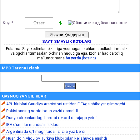
Код *:
SAYT SMAYLIK KO'DLARI
Eslatma: Sayt xodimlari o'zlariga yoqmagan izohlarni faollashtirmaslik
va ogohlantirmasdan o'chirish huquqiga ega. Izohlar haqida to'liq
ma'lumot mana
bu yerda
(bosing)
MP3 Tarona Izlash
QAYNOQ YANGILIKLAR
APL klublari Saudiya Arabistoni ustidan FIFAga shikoyat qilmoqchi
Pokistonning sobiq bosh vaziri qamaldi
Dunyo okeanlaridagi harorat rekord darajaga yetdi
IBA o‘smirlar mundialini tikladi
Argentinada 6,1 magnitudali zilzila yuz berdi
Husniddin Aliqulov Turkiya klubi bilan kelishuvga erishdi