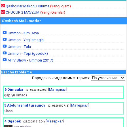
Qashqirlar Makoni Pistirma
(Yangi qism)
CHUQUR 2 MAVZUM
(Yangi Qismlar)
O'xshash Ma'lumotlar
Ummon - Kim Deya
Ummon - Yeg'lamagin
Ummon - Tola
Ummon - Topi (goodok)
MTV Show - Ummon (2017)
Barcha Izohlar
:
6
Порядок вывода комментариев:
6
Dimaaka
[
Материал
]
(31.03.2015 23:02)
gap yu omad)
5
Abdurashid tursunov
[
Материал
]
(21.03.2015 07:18)
Klass
4
Ogabek
[
Материал
]
(22.02.2015 19:04)
zor qoshiq