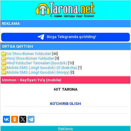
REKLAMA
Bizga Telegramda qo'shiling!
ORTGA QAYTISH
Uz Shou-Biznes Yulduzlari
[46]
Horij Shou-Biznes Yulduzlari
[9]
Hind Yulduzlari Taronalari (Goodok)
[10]
Mobile SMS (Jingil Goodok) (O'zbekcha)
[1]
Mobile SMS (Jingil Goodok) (Horijiy)
[0]
Ummon - Kayfiyati Yo'q (mobile)
HIT TARONA
KO'CHIRIB OLISH
Reklama