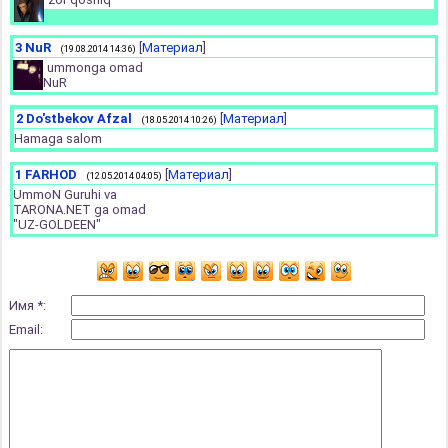
3
NuR
[
Материал
]
(19.08.2014 14:36)
ummonga omad
NuR
2
Do'stbekov Afzal
[
Материал
]
(18.05.2014 10:26)
Hamaga salom
1
FARHOD
[
Материал
]
(12.05.2014 04:05)
UmmoN Guruhi va
TARONA.NET ga omad
"UZ-GOLDEEN"
Имя *:
Email: