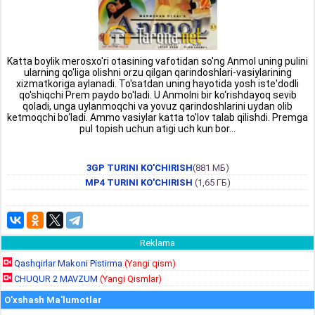
Katta boylik merosxo'ri otasining vafotidan so'ng Anmol uning pulini
ularning qo'liga olishni orzu qilgan qarindoshlari-vasiylarining
xizmatkoriga aylanadi. To'satdan uning hayotida yosh iste'dodli
qo'shiqchi Prem paydo bo'ladi. U Anmolni bir ko‘rishdayoq sevib
qoladi, unga uylanmoqchi va yovuz qarindoshlarini uydan olib
ketmoqchi bo‘ladi. Ammo vasiylar katta to'lov talab qilishdi. Premga
pul topish uchun atigi uch kun bor...
3GP TURINI KO'CHIRISH
(881 МБ)
MP4 TURINI KO'CHIRISH
(1,65 ГБ)
Reklama
Qashqirlar Makoni Pistirma
(Yangi qism)
CHUQUR 2 MAVZUM
(Yangi Qismlar)
O'xshash Ma'lumotlar