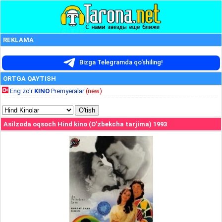
REKLAMA
Bizga Telegramda qo'shiling!
ORTGA QAYTISH
Eng zo'r
KINO
Premyeralar
(new)
Asilzoda oqsoch Hind kino (O'zbekcha tarjima) 1993