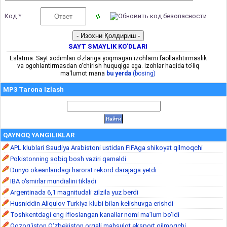
Код *:
SAYT SMAYLIK KO'DLARI
Eslatma: Sayt xodimlari o'zlariga yoqmagan izohlarni faollashtirmaslik
va ogohlantirmasdan o'chirish huquqiga ega. Izohlar haqida to'liq
ma'lumot mana
bu yerda
(bosing)
MP3 Tarona Izlash
QAYNOQ YANGILIKLAR
APL klublari Saudiya Arabistoni ustidan FIFAga shikoyat qilmoqchi
Pokistonning sobiq bosh vaziri qamaldi
Dunyo okeanlaridagi harorat rekord darajaga yetdi
IBA o‘smirlar mundialini tikladi
Argentinada 6,1 magnitudali zilzila yuz berdi
Husniddin Aliqulov Turkiya klubi bilan kelishuvga erishdi
Toshkentdagi eng ifloslangan kanallar nomi ma’lum bo‘ldi
Qozog‘iston O‘zbekiston orqali mahsulot eksport qilmoqchi