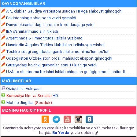
QAYNOQ YANGILIKLAR
APL klublari Saudiya Arabistoni ustidan FIFAga shikoyat qilmoqchi
Pokistonning sobiq bosh vaziri qamaldi
Dunyo okeanlaridagi harorat rekord darajaga yetdi
IBA o‘smirlar mundialini tikladi
Argentinada 6,1 magnitudali zilzila yuz berdi
Husniddin Aliqulov Turkiya klubi bilan kelishuvga erishdi
Toshkentdagi eng ifloslangan kanallar nomi ma’lum bo‘ldi
Qozog‘iston O‘zbekiston orqali mahsulot eksport qilmoqchi
Gruziyadagi ko‘chki qurbonlari soni 11 kishiga yetdi
UzAuto shartnoma berishni ishlab chiqarish grafigiga moslashtiradi
MA'LUMOTLAR
Qiziqchilar Askiyasi
Komediya film va Seriallar
HD
Mobile Jingillar
(Goodok)
BIZNING HAQIQIY PROFIL
Saytimizda uchrayotgan xatoliklar, kamchiliklar va qo'shimcha takliflaringiz
haqida
Bu Yerda
yozib qoldiring!