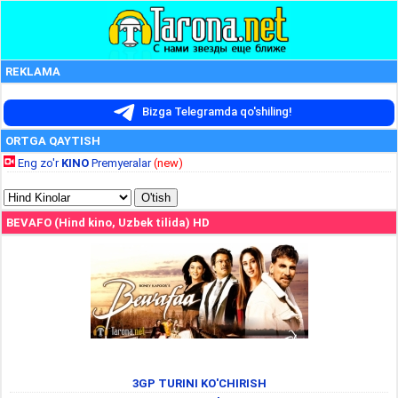
REKLAMA
Bizga Telegramda qo'shiling!
ORTGA QAYTISH
Eng zo'r
KINO
Premyeralar
(new)
BEVAFO (Hind kino, Uzbek tilida) HD
3GP TURINI KO'CHIRISH