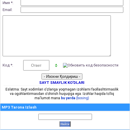
Имя *:
Email:
Код *:
SAYT SMAYLIK KO'DLARI
Eslatma: Sayt xodimlari o'zlariga yoqmagan izohlarni faollashtirmaslik
va ogohlantirmasdan o'chirish huquqiga ega. Izohlar haqida to'liq
ma'lumot mana
bu yerda
(bosing)
MP3 Tarona Izlash