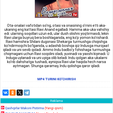
Ota-onalari vafotidan so'ng, otasi va onasining o'rnini etti aka-
ukaning eng kattasi Ravi Anand egalladi. Hamma aka-uka vahshiy
edi: ularning soqollari uzun edi, ular dush olishni yoqtirmasdi, lekin
Ravi ularga buyruq bera boshlaganida, eng ko'p yomon ko'rishardi.
Ravi hamshira Shilani dugonasi Shekarga turmushga chiqishga
koʻndirmoqchi boʻlganida, u adashib boshqa qiz Indusga murojaat
qiladi va uni sevib qoladi. Ammo Indu badbo'y fohishaga turmushga
chiqmagani uchun Ravi soqolini oladi, yuvinadi va yaxshi kiyinadi. U
Induga uylanadi va uni uyiga olib keladi. Indu qolgan aka-ukalarni
ko'rib dahshatga tushadi, ayniqsa Ravi ular haqida hech narsa
aytmagan. Shunga qaramay, Indu qolishga qaror qiladi.
MP4 TURINI KO'CHIRISH
Reklama
Qashqirlar Makoni Pistirma
(Yangi qism)