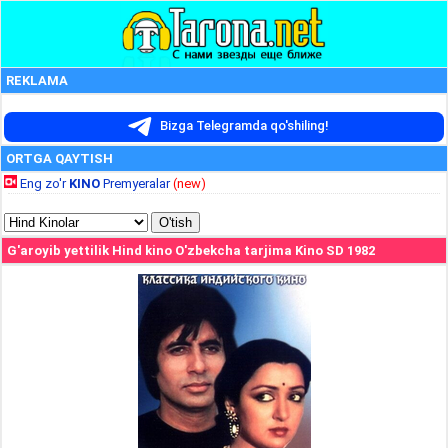
REKLAMA
Bizga Telegramda qo'shiling!
ORTGA QAYTISH
Eng zo'r
KINO
Premyeralar
(new)
G'aroyib yettilik Hind kino O'zbekcha tarjima Kino SD 1982