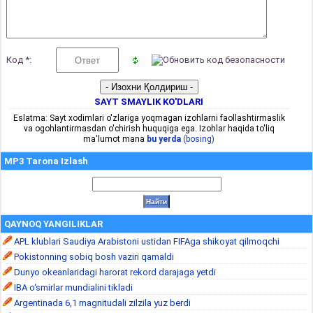
Код *:
SAYT SMAYLIK KO'DLARI
Eslatma: Sayt xodimlari o'zlariga yoqmagan izohlarni faollashtirmaslik
va ogohlantirmasdan o'chirish huquqiga ega. Izohlar haqida to'liq
ma'lumot mana
bu yerda
(bosing)
MP3 Tarona Izlash
QAYNOQ YANGILIKLAR
APL klublari Saudiya Arabistoni ustidan FIFAga shikoyat qilmoqchi
Pokistonning sobiq bosh vaziri qamaldi
Dunyo okeanlaridagi harorat rekord darajaga yetdi
IBA o‘smirlar mundialini tikladi
Argentinada 6,1 magnitudali zilzila yuz berdi