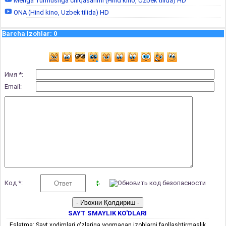
Menga Turmushga chiqasanmi (Hind kino, Uzbek tilida) HD
ONA (Hind kino, Uzbek tilida) HD
Barcha Izohlar
:
0
Имя *:
Email:
Код *:
SAYT SMAYLIK KO'DLARI
Eslatma: Sayt xodimlari o'zlariga yoqmagan izohlarni faollashtirmaslik