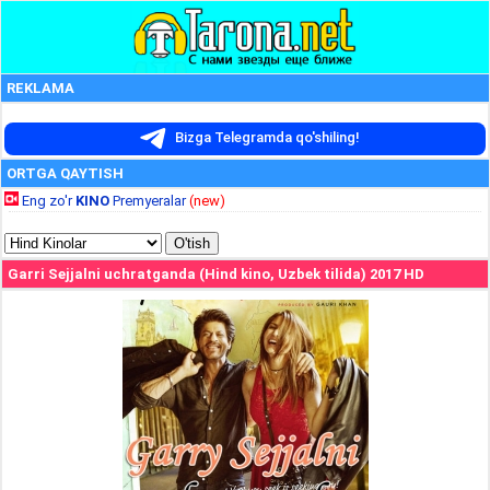
REKLAMA
Bizga Telegramda qo'shiling!
ORTGA QAYTISH
Eng zo'r
KINO
Premyeralar
(new)
Garri Sejjalni uchratganda (Hind kino, Uzbek tilida) 2017 HD