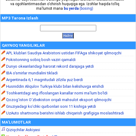
va ogohlantirmasdan o'chirish huquqiga ega. Izohlar haqida to'liq
ma'lumot mana
bu yerda
(bosing)
MP3 Tarona Izlash
QAYNOQ YANGILIKLAR
APL klublari Saudiya Arabistoni ustidan FIFAga shikoyat qilmoqchi
Pokistonning sobiq bosh vaziri qamaldi
Dunyo okeanlaridagi harorat rekord darajaga yetdi
IBA o‘smirlar mundialini tikladi
Argentinada 6,1 magnitudali zilzila yuz berdi
Husniddin Aliqulov Turkiya klubi bilan kelishuvga erishdi
Toshkentdagi eng ifloslangan kanallar nomi ma’lum bo‘ldi
Qozog‘iston O‘zbekiston orqali mahsulot eksport qilmoqchi
Gruziyadagi ko‘chki qurbonlari soni 11 kishiga yetdi
UzAuto shartnoma berishni ishlab chiqarish grafigiga moslashtiradi
MA'LUMOTLAR
Qiziqchilar Askiyasi