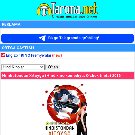
REKLAMA
Bizga Telegramda qo'shiling!
ORTGA QAYTISH
Eng zo'r
KINO
Premyeralar
(new)
Hindistondan Xitoyga (Hind kino komediya, O'zbek tilida) 2016