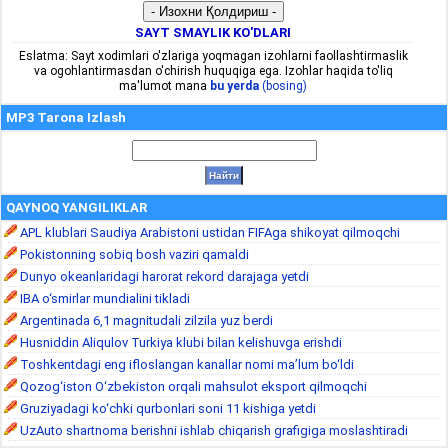
SAYT SMAYLIK KO'DLARI
Eslatma: Sayt xodimlari o'zlariga yoqmagan izohlarni faollashtirmaslik
va ogohlantirmasdan o'chirish huquqiga ega. Izohlar haqida to'liq
ma'lumot mana
bu yerda
(bosing)
MP3 Tarona Izlash
QAYNOQ YANGILIKLAR
APL klublari Saudiya Arabistoni ustidan FIFAga shikoyat qilmoqchi
Pokistonning sobiq bosh vaziri qamaldi
Dunyo okeanlaridagi harorat rekord darajaga yetdi
IBA o‘smirlar mundialini tikladi
Argentinada 6,1 magnitudali zilzila yuz berdi
Husniddin Aliqulov Turkiya klubi bilan kelishuvga erishdi
Toshkentdagi eng ifloslangan kanallar nomi ma’lum bo‘ldi
Qozog‘iston O‘zbekiston orqali mahsulot eksport qilmoqchi
Gruziyadagi ko‘chki qurbonlari soni 11 kishiga yetdi
UzAuto shartnoma berishni ishlab chiqarish grafigiga moslashtiradi