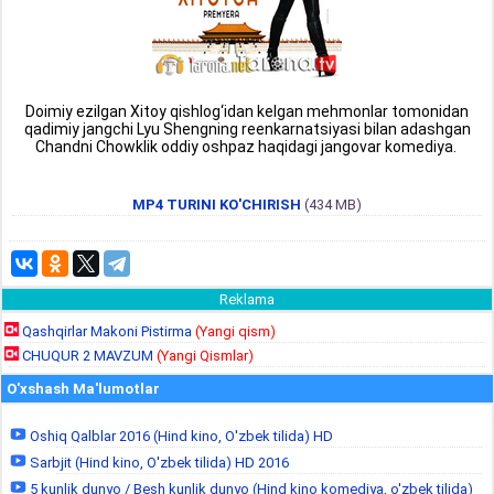
Doimiy ezilgan Xitoy qishlog‘idan kelgan mehmonlar tomonidan
qadimiy jangchi Lyu Shengning reenkarnatsiyasi bilan adashgan
Chandni Chowklik oddiy oshpaz haqidagi jangovar komediya.
MP4 TURINI KO'CHIRISH
(434 MB)
Reklama
Qashqirlar Makoni Pistirma
(Yangi qism)
CHUQUR 2 MAVZUM
(Yangi Qismlar)
O'xshash Ma'lumotlar
Oshiq Qalblar 2016 (Hind kino, O'zbek tilida) HD
Sarbjit (Hind kino, O'zbek tilida) HD 2016
5 kunlik dunyo / Besh kunlik dunyo (Hind kino komediya, o'zbek tilida)