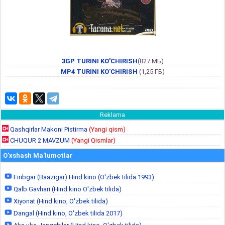
3GP TURINI KO'CHIRISH
(827 МБ)
MP4 TURINI KO'CHIRISH
(1,25 ГБ)
Reklama
Qashqirlar Makoni Pistirma
(Yangi qism)
CHUQUR 2 MAVZUM
(Yangi Qismlar)
O'xshash Ma'lumotlar
Firibgar (Baazigar) Hind kino (O'zbek tilida 1993)
Qalb Gavhari (Hind kino O'zbek tilida)
Xiyonat (Hind kino, O'zbek tilida)
Dangal (Hind kino, O'zbek tilida 2017)