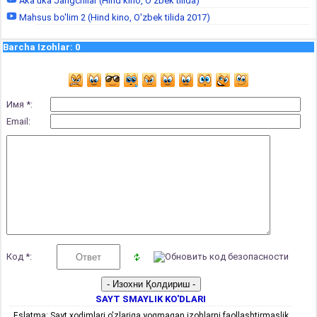
Aka uka Jangchilar (Hind kino, O'zbek tilida)
Mahsus bo'lim 2 (Hind kino, O'zbek tilida 2017)
Barcha Izohlar
:
0
Имя *:
Email:
Код *:
SAYT SMAYLIK KO'DLARI
Eslatma: Sayt xodimlari o'zlariga yoqmagan izohlarni faollashtirmaslik