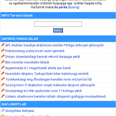
va ogohlantirmasdan o'chirish huquqiga ega. Izohlar haqida to'liq
ma'lumot mana
bu yerda
(bosing)
MP3 Tarona Izlash
QAYNOQ YANGILIKLAR
APL klublari Saudiya Arabistoni ustidan FIFAga shikoyat qilmoqchi
Pokistonning sobiq bosh vaziri qamaldi
Dunyo okeanlaridagi harorat rekord darajaga yetdi
IBA o‘smirlar mundialini tikladi
Argentinada 6,1 magnitudali zilzila yuz berdi
Husniddin Aliqulov Turkiya klubi bilan kelishuvga erishdi
Toshkentdagi eng ifloslangan kanallar nomi ma’lum bo‘ldi
Qozog‘iston O‘zbekiston orqali mahsulot eksport qilmoqchi
Gruziyadagi ko‘chki qurbonlari soni 11 kishiga yetdi
UzAuto shartnoma berishni ishlab chiqarish grafigiga moslashtiradi
MA'LUMOTLAR
Qiziqchilar Askiyasi