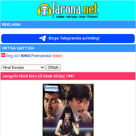
REKLAMA
Bizga Telegramda qo'shiling!
ORTGA QAYTISH
Eng zo'r
KINO
Premyeralar
(new)
Jangchi Hind kino (O'zbek tilida) 1991