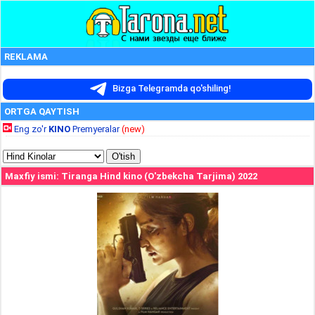
REKLAMA
Bizga Telegramda qo'shiling!
ORTGA QAYTISH
Eng zo'r
KINO
Premyeralar
(new)
Maxfiy ismi: Tiranga Hind kino (O'zbekcha Tarjima) 2022