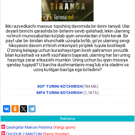
Ikki razvedkachi maxsus topshiriq davomida bir-birini taniydi. Ular
deyarli birinchi qarashda bir-birlarini sevib qolishadi, lekin ularning
notinch munosabatlari ko'plab qiyin sinovlardan o'tishi kerak. Bir
payt ular bir-biridan shunchalik uzoqda bo'lib, go'yo ularning sevgi
hikoyasini davom ettirish imkoniyati yo'qdek tuyula boshlaydi.
O'zining kelajagi uchun kurashayotgan bosh qahramon yovuzlik
bilan kurashadi va xavfli vazifalarni bajaradi, ularning har biri uning
hayotiga zarar etkazishi mumkin. Uning uchun bu qiyin missiya
qanday tugaydi? U barcha dushmanlarini mag'lub eta oladimi va
uzoq kutilgan baxtga ega bo'ladimi?
3GP TURINI KO'CHIRISH
(784 МБ)
MP4 TURINI KO'CHIRISH
(1,18 ГБ)
Reklama
Qashqirlar Makoni Pistirma
(Yangi qism)
CHUQUR 2 MAVZUM
(Yangi Qismlar)