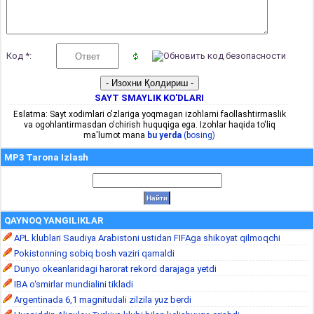
Код *:
SAYT SMAYLIK KO'DLARI
Eslatma: Sayt xodimlari o'zlariga yoqmagan izohlarni faollashtirmaslik
va ogohlantirmasdan o'chirish huquqiga ega. Izohlar haqida to'liq
ma'lumot mana
bu yerda
(bosing)
MP3 Tarona Izlash
QAYNOQ YANGILIKLAR
APL klublari Saudiya Arabistoni ustidan FIFAga shikoyat qilmoqchi
Pokistonning sobiq bosh vaziri qamaldi
Dunyo okeanlaridagi harorat rekord darajaga yetdi
IBA o‘smirlar mundialini tikladi
Argentinada 6,1 magnitudali zilzila yuz berdi