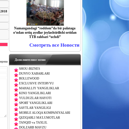
 2018
Namangandagi “roddom”da bir palataga
o‘ndan ortiq ayollar joylashtirilishi ortidan
TTB rahbari “uchdi”
Смотреть все Новости
Дополнителное меню
чириш
SHOU-BIZNES
DUNYO XABARLARI
BOLLEWOOD
EXCLUSIVE INTERVYU
MAHALLIY YANGILIKLAR
KINO YANGILIKLARI
YULDUZLAR HAYOTI
SPORT YANGILIKLARI
SAYTLAR YANGILIGI
MOBILE ALOQA KOMPANIYALARI
QIZIQARLI MA'LUMOTLAR
TANQID va TAXLIL
DOLZARB MAVZU