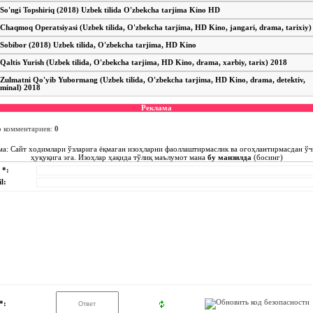
So'ngi Topshiriq (2018) Uzbek tilida O'zbekcha tarjima Kino HD
Chaqmoq Operatsiyasi (Uzbek tilida, O'zbekcha tarjima, HD Kino, jangari, drama, tarixiy)
Sobibor (2018) Uzbek tilida, O'zbekcha tarjima, HD Kino
Qaltis Yurish (Uzbek tilida, O'zbekcha tarjima, HD Kino, drama, xarbiy, tarix) 2018
Zulmatni Qo'yib Yubormang (Uzbek tilida, O'zbekcha tarjima, HD Kino, drama, detektiv,
iminal) 2018
Реклама
о комментариев
:
0
ма: Сайт ходимлари ўзларига ёқмаган изоҳларни фаоллаштирмаслик ва огоҳлантирмасдан ў
ҳуқуқига эга. Изоҳлар ҳақида тўлиқ маълумот мана
бу манзилда
(босинг)
 *:
l:
*: