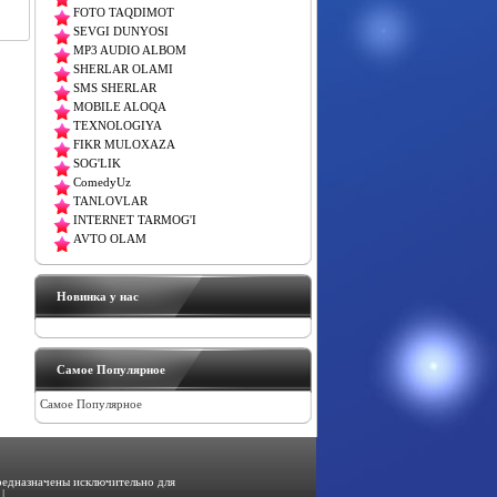
FOTO TAQDIMOT
SEVGI DUNYOSI
MP3 AUDIO ALBOM
SHERLAR OLAMI
SMS SHERLAR
MOBILE ALOQA
TEXNOLOGIYA
FIKR MULOXAZA
SOG'LIK
ComedyUz
TANLOVLAR
INTERNET TARMOG'I
AVTO OLAM
Новинка у нас
Самое Популярное
Самое Популярное
предназначены исключительно для
|