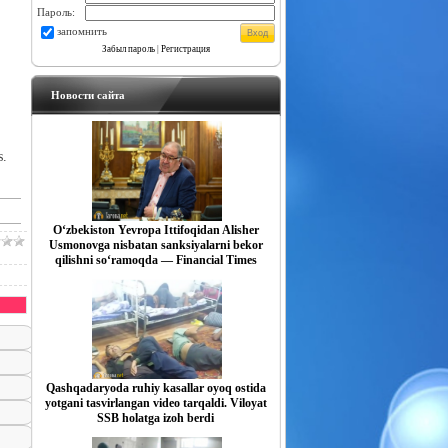
Пароль:
запомнить
Забыл пароль
|
Регистрация
Новости сайта
s.
O‘zbekiston Yevropa Ittifoqidan Alisher
Usmonovga nisbatan sanksiyalarni bekor
qilishni so‘ramoqda — Financial Times
Qashqadaryoda ruhiy kasallar oyoq ostida
yotgani tasvirlangan video tarqaldi. Viloyat
SSB holatga izoh berdi