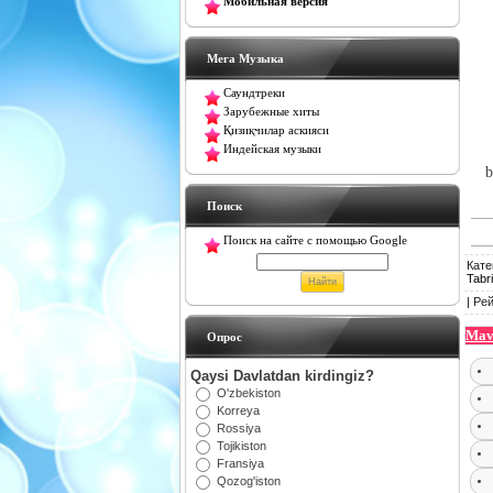
Мобильная версия
Мега Музыка
Саундтреки
Зарубежные хиты
Қизиқчилар аскияси
Индейская музыки
b
Поиск
Поиск на сайте с помощью Google
Кате
Tabr
|
Рей
Mav
Oпрос
Qaysi Davlatdan kirdingiz?
O'zbekiston
Korreya
Rossiya
Tojikiston
Fransiya
Qozog'iston