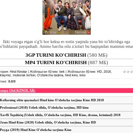
Ikki voyaga etgan o'g'li bor keksa er-xotin yaqinda yana bir to'ldirishga ega
o'lishlarini payqashadi. Ammo barcha oila a'zolari bu haqiqatdan mamnun ema
3GP TURINI KO'CHIRISH
(580 МБ)
MP4 TURINI KO'CHIRISH
(887 МБ)
гория
:
Hind Kinolar
|
Жойлашган бўлим
:
bek
|
Жойлашган бўлим
:
HD
,
2018
,
iklaymiz
,
muborak bo'lsin
,
O'zbekcha tarjima
,
hind kino
,
kino
тинг
:
0.0
/
0
zuga Oid KINOLAR:
Kollarning oltin quymalari Hind kino O'zbekcha tarjima Kino HD 2018
Professional (2018) Uzbek tilida, O'zbekcha tarjima, HD kino
Xavfli Topshiriq (Uzbek tilida, O'zbekcha tarjima, HD Kino, drama, kriminal) 2018
Josus Hind Kino (2020) Uzbek tilida, O'zbekcha tarjima, Kino HD
Poyga (2019) Hind Kino O'zbekcha tarjima Kino