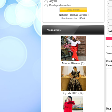
AQSH
Boshqa davlatdan
[
·
]
Natijalar
Boshqa Savollar
Barcha ovozlar:
18540
Фотоалбом
kr
Всег
Элат
Имя
Munisa Rizaeva (3)
Emai
Ziyoda 2021 (14)
Код 