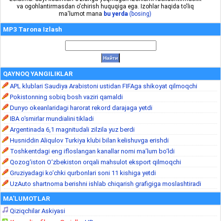
va ogohlantirmasdan o'chirish huquqiga ega. Izohlar haqida to'liq
ma'lumot mana
bu yerda
(bosing)
MP3 Tarona Izlash
QAYNOQ YANGILIKLAR
APL klublari Saudiya Arabistoni ustidan FIFAga shikoyat qilmoqchi
Pokistonning sobiq bosh vaziri qamaldi
Dunyo okeanlaridagi harorat rekord darajaga yetdi
IBA o‘smirlar mundialini tikladi
Argentinada 6,1 magnitudali zilzila yuz berdi
Husniddin Aliqulov Turkiya klubi bilan kelishuvga erishdi
Toshkentdagi eng ifloslangan kanallar nomi ma’lum bo‘ldi
Qozog‘iston O‘zbekiston orqali mahsulot eksport qilmoqchi
Gruziyadagi ko‘chki qurbonlari soni 11 kishiga yetdi
UzAuto shartnoma berishni ishlab chiqarish grafigiga moslashtiradi
MA'LUMOTLAR
Qiziqchilar Askiyasi