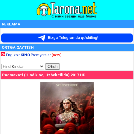
REKLAMA
Bizga Telegramda qo'shiling!
ORTGA QAYTISH
Eng zo'r
KINO
Premyeralar
(new)
Padmavati (Hind kino, Uzbek tilida) 2017 HD