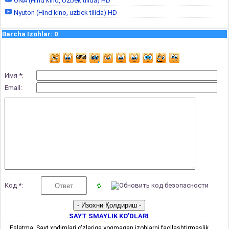
ONA (Hind kino, Uzbek tilida) HD
Nyuton (Hind kino, uzbek tilida) HD
Barcha Izohlar
:
0
Имя *:
Email:
Код *:
SAYT SMAYLIK KO'DLARI
Eslatma: Sayt xodimlari o'zlariga yoqmagan izohlarni faollashtirmaslik