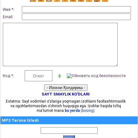
Имя *:
Email:
Код *:
SAYT SMAYLIK KO'DLARI
Eslatma: Sayt xodimlari o'zlariga yoqmagan izohlarni faollashtirmaslik
va ogohlantirmasdan o'chirish huquqiga ega. Izohlar haqida to'liq
ma'lumot mana
bu yerda
(bosing)
MP3 Tarona Izlash