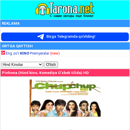
REKLAMA
Bizga Telegramda qo'shiling!
ORTGA QAYTISH
Eng zo'r
KINO
Premyeralar
(new)
Pinhona (Hind kino, Komediya O'zbek tilida) HD