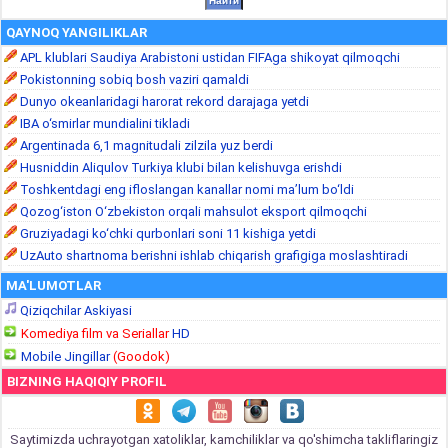
QAYNOQ YANGILIKLAR
APL klublari Saudiya Arabistoni ustidan FIFAga shikoyat qilmoqchi
Pokistonning sobiq bosh vaziri qamaldi
Dunyo okeanlaridagi harorat rekord darajaga yetdi
IBA o‘smirlar mundialini tikladi
Argentinada 6,1 magnitudali zilzila yuz berdi
Husniddin Aliqulov Turkiya klubi bilan kelishuvga erishdi
Toshkentdagi eng ifloslangan kanallar nomi ma’lum bo‘ldi
Qozog‘iston O‘zbekiston orqali mahsulot eksport qilmoqchi
Gruziyadagi ko‘chki qurbonlari soni 11 kishiga yetdi
UzAuto shartnoma berishni ishlab chiqarish grafigiga moslashtiradi
MA'LUMOTLAR
Qiziqchilar Askiyasi
Komediya film va Seriallar
HD
Mobile Jingillar
(Goodok)
BIZNING HAQIQIY PROFIL
Saytimizda uchrayotgan xatoliklar, kamchiliklar va qo'shimcha takliflaringiz