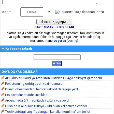
Код *:
SAYT SMAYLIK KO'DLARI
Eslatma: Sayt xodimlari o'zlariga yoqmagan izohlarni faollashtirmaslik
va ogohlantirmasdan o'chirish huquqiga ega. Izohlar haqida to'liq
ma'lumot mana
bu yerda
(bosing)
MP3 Tarona Izlash
QAYNOQ YANGILIKLAR
APL klublari Saudiya Arabistoni ustidan FIFAga shikoyat qilmoqchi
Pokistonning sobiq bosh vaziri qamaldi
Dunyo okeanlaridagi harorat rekord darajaga yetdi
IBA o‘smirlar mundialini tikladi
Argentinada 6,1 magnitudali zilzila yuz berdi
Husniddin Aliqulov Turkiya klubi bilan kelishuvga erishdi
Toshkentdagi eng ifloslangan kanallar nomi ma’lum bo‘ldi