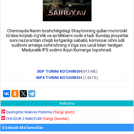
Chennayda Naren boshchiligidagi Shaytonning qullari mototsikl
to'dasi ko'plab o'g'irlik va qotilliklarni sodir etadi. Bunday jinoyatlar
soni nazoratdan chiqib ketganligi sababli, komissar ishni odil
sudlovni amalga oshirishning o'ziga xos usuli bilan tanilgan
Madurailik IPS xodimi Arjun Kumarga topshiradi.
3GP TURINI KO'CHIRISH
(913 МБ)
MP4 TURINI KO'CHIRISH
(1,56 ГБ)
Reklama
Qashqirlar Makoni Pistirma
(Yangi qism)
CHUQUR 2 MAVZUM
(Yangi Qismlar)
O'xshash Ma'lumotlar