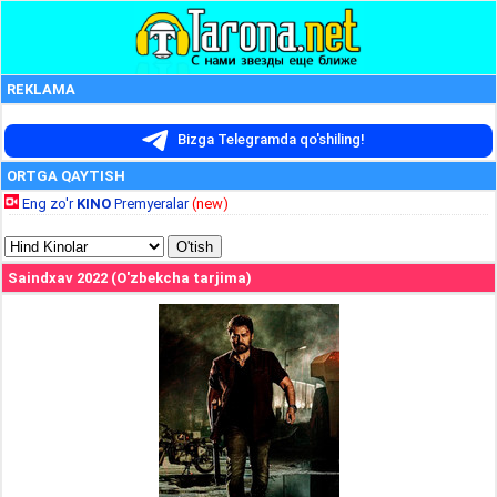
REKLAMA
Bizga Telegramda qo'shiling!
ORTGA QAYTISH
Eng zo'r
KINO
Premyeralar
(new)
Saindxav 2022 (O'zbekcha tarjima)