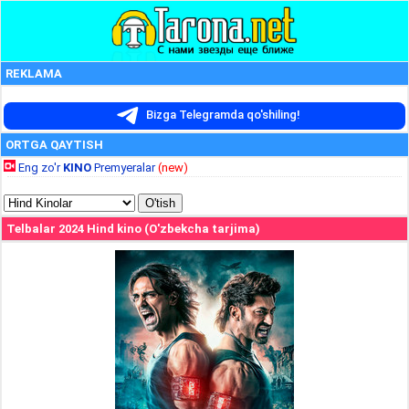
REKLAMA
Bizga Telegramda qo'shiling!
ORTGA QAYTISH
Eng zo'r
KINO
Premyeralar
(new)
Telbalar 2024 Hind kino (O'zbekcha tarjima)