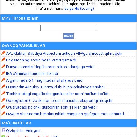
va ogohlantirmasdan o'chirish huquqiga ega. Izohlar haqida to'liq
ma'lumot mana
bu yerda
(bosing)
MP3 Tarona Izlash
QAYNOQ YANGILIKLAR
APL klublari Saudiya Arabistoni ustidan FIFAga shikoyat qilmoqchi
Pokistonning sobiq bosh vaziri qamaldi
Dunyo okeanlaridagi harorat rekord darajaga yetdi
IBA o‘smirlar mundialini tikladi
Argentinada 6,1 magnitudali zilzila yuz berdi
Husniddin Aliqulov Turkiya klubi bilan kelishuvga erishdi
Toshkentdagi eng ifloslangan kanallar nomi ma’lum bo‘ldi
Qozog‘iston O‘zbekiston orqali mahsulot eksport qilmoqchi
Gruziyadagi ko‘chki qurbonlari soni 11 kishiga yetdi
UzAuto shartnoma berishni ishlab chiqarish grafigiga moslashtiradi
MA'LUMOTLAR
Qiziqchilar Askiyasi