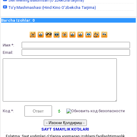
Sen Mening Baxtimsan (O'zbekcha tarjima)
To'y Mashmashasi (Hind Kino O'zbekcha Tarjima)
Barcha Izohlar
:
0
Имя *:
Email:
Код *:
SAYT SMAYLIK KO'DLARI
Eslatma: Sayt xodimlari o'zlariga yoqmagan izohlarni faollashtirmaslik