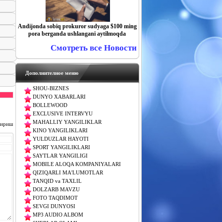
Andijonda sobiq prokuror sudyaga $100 ming
pora berganda ushlangani aytilmoqda
Смотреть все Новости
Дополнителное меню
SHOU-BIZNES
DUNYO XABARLARI
BOLLEWOOD
EXCLUSIVE INTERVYU
MAHALLIY YANGILIKLAR
чириш
KINO YANGILIKLARI
YULDUZLAR HAYOTI
SPORT YANGILIKLARI
SAYTLAR YANGILIGI
MOBILE ALOQA KOMPANIYALARI
QIZIQARLI MA'LUMOTLAR
TANQID va TAXLIL
DOLZARB MAVZU
FOTO TAQDIMOT
SEVGI DUNYOSI
MP3 AUDIO ALBOM