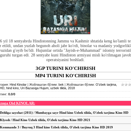
6 yil 18 sentyabrda Hindistonning Jammu va Kashmir shtatida keng ko'lamli te
r etildi, undan yuzlab begunoh aholi jabr ko'rdi, binolar va madaniy yodgorlikl
yuzidan g'oyib bo'ldi. Hujumlar ortida "Jayish-e-Muhammad" islomiy terroristi
guruhi turgan edi. 28 sentyabr kuni Hindiston armiyasi misli ko'rilmagan javo
operatsiyasini boshladi.
3GP TURINI KO'CHIRISH
MP4 TURINI KO'CHIRISH
гория
:
Hind Kinolar
|
Жойлашган бўлим
:
bek
|
Жойлашган бўлим
:
O'zbek tarjima
,
 HD
,
hind kino
,
Uri Bazasiga Hujum
,
uzbek tilida
,
2018
тинг
:
0.0
/
0
zuga Oid KINOLAR:
Dehliga sayohat (2011) / Mumbayga sayr Hind kino Uzbek tilida, O'zbek tarjima Kino HD
Klyosh / Hind Kino Uzbek tilida, O'zbek tarjima Kino HD 2021
Kommando 3 / Buyruq 3 Hind kino Uzbek tilida, O'zbek tarjima Kino HD 2019