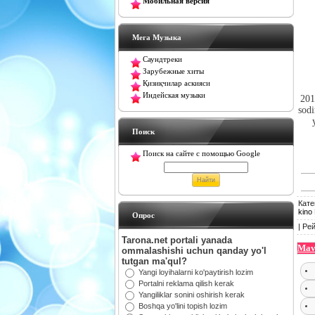
Мобильная версия
Мега Музыка
Саундтреки
Зарубежные хиты
Қизиқчилар аскияси
Индейская музыки
201
sodi
Поиск
Поиск на сайте с помощью Google
Кате
kino
Oпрос
|
Рей
Tarona.net portali yanada
Mav
ommalashishi uchun qanday yo'l
tutgan ma'qul?
Yangi loyihalarni ko'paytirish lozim
Portalni reklama qilish kerak
Yangiliklar sonini oshirish kerak
Boshqa yo'lini topish lozim