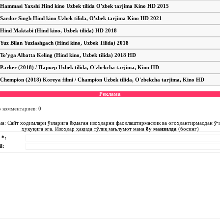
Hammasi Yaxshi Hind kino Uzbek tilida O'zbek tarjima Kino HD 2015
Sardor Singh Hind kino Uzbek tilida, O'zbek tarjima Kino HD 2021
Hind Maktabi (Hind kino, Uzbek tilida) HD 2018
Yuz Bilan Yuzlashgach (Hind kino, Uzbek Tilida) 2018
To'yga Albatta Keling (Hind kino, Uzbek tilida) 2018 HD
Parker (2018) / Паркер Uzbek tilida, O'zbekcha tarjima, Kino HD
Chempion (2018) Koreya filmi / Champion Uzbek tilida, O'zbekcha tarjima, Kino HD
Реклама
о комментариев
:
0
ма: Сайт ходимлари ўзларига ёқмаган изоҳларни фаоллаштирмаслик ва огоҳлантирмасдан ў
ҳуқуқига эга. Изоҳлар ҳақида тўлиқ маълумот мана
бу манзилда
(босинг)
 *:
l: