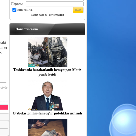
Пароль:
запомнить
Забыл пароль
|
Регистрация
Новости сайта
rakt
ar er
k
b
Toshkentda harakatlanib ketayotgan Matiz
yonib ketdi
O‘zbekiston ilm-fani og‘ir judolikka uchradi