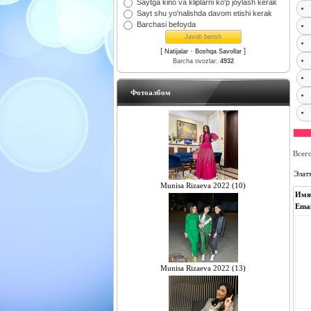
Saytga kino va kliplarni ko'p joylash kerak
Sayt shu yo'nalishda davom etishi kerak
Barchasi befoyda
[
·
]
Natijalar
Boshqa Savollar
Barcha ovozlar:
4932
Фотоалбом
Всег
Элат
Munisa Rizaeva 2022 (10)
Имя
Emai
Munisa Rizaeva 2022 (13)