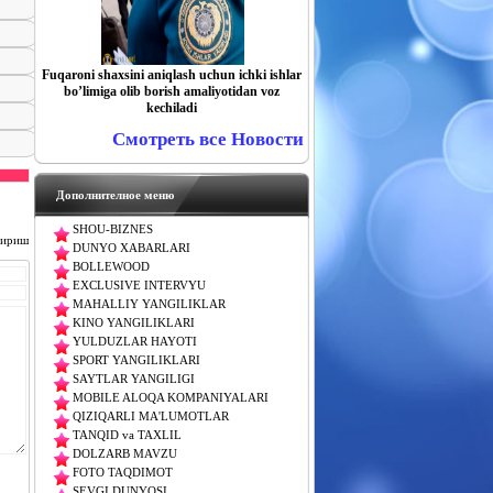
Fuqaroni shaxsini aniqlash uchun ichki ishlar
boʼlimiga olib borish amaliyotidan voz
kechiladi
Смотреть все Новости
Дополнителное меню
SHOU-BIZNES
чириш
DUNYO XABARLARI
BOLLEWOOD
EXCLUSIVE INTERVYU
MAHALLIY YANGILIKLAR
KINO YANGILIKLARI
YULDUZLAR HAYOTI
SPORT YANGILIKLARI
SAYTLAR YANGILIGI
MOBILE ALOQA KOMPANIYALARI
QIZIQARLI MA'LUMOTLAR
TANQID va TAXLIL
DOLZARB MAVZU
FOTO TAQDIMOT
SEVGI DUNYOSI