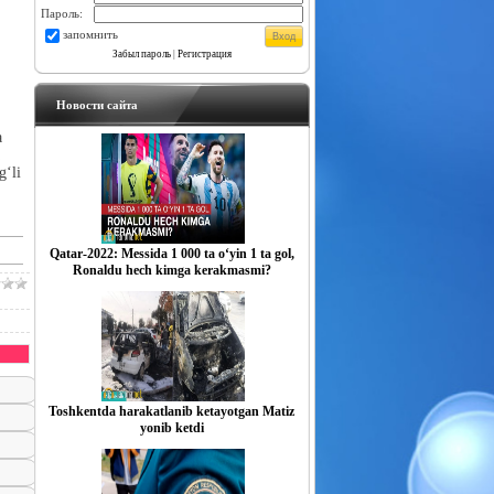
Пароль:
запомнить
Забыл пароль
|
Регистрация
Новости сайта
a
g‘li
Qatar-2022: Messida 1 000 ta o‘yin 1 ta gol,
Ronaldu hech kimga kerakmasmi?
Toshkentda harakatlanib ketayotgan Matiz
yonib ketdi