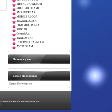
MP3 AUDIO ALBOM
SHERLAR OLAMI
SMS SHERLAR
MOBILE ALOQA
TEXNOLOGIYA
FIKR MULOXAZA
SOG'LIK
ComedyUz
TANLOVLAR
INTERNET TARMOG'I
AVTO OLAM
Новинка у нас
Самое Популярное
Самое Популярное
предназначены исключительно для
|