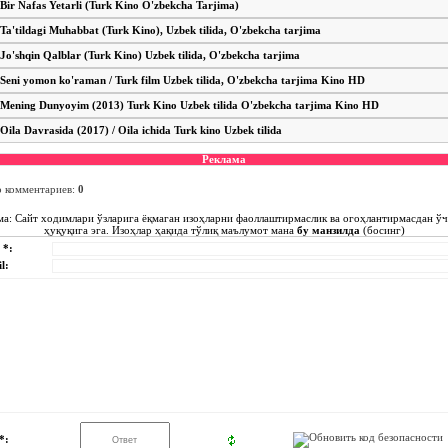
Bir Nafas Yetarli (Turk Kino O'zbekcha Tarjima)
Ta'tildagi Muhabbat (Turk Kino), Uzbek tilida, O'zbekcha tarjima
Jo'shqin Qalblar (Turk Kino) Uzbek tilida, O'zbekcha tarjima
Seni yomon ko'raman / Turk film Uzbek tilida, O'zbekcha tarjima Kino HD
Mening Dunyoyim (2013) Turk Kino Uzbek tilida O'zbekcha tarjima Kino HD
Oila Davrasida (2017) / Oila ichida Turk kino Uzbek tilida
Реклама
о комментариев
:
0
ма: Сайт ходимлари ўзларига ёқмаган изоҳларни фаоллаштирмаслик ва огоҳлантирмасдан ў
ҳуқуқига эга. Изоҳлар ҳақида тўлиқ маълумот мана
бу манзилда
(босинг)
 *:
l:
*: