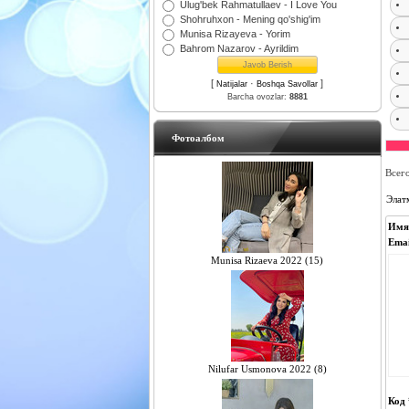
Ulug'bek Rahmatullaev - I Love You
Shohruhxon - Mening qo'shig'im
Munisa Rizayeva - Yorim
Bahrom Nazarov - Ayrildim
[
·
]
Natijalar
Boshqa Savollar
Barcha ovozlar:
8881
Фотоалбом
Всег
Элат
Имя
Emai
Munisa Rizaeva 2022 (15)
Nilufar Usmonova 2022 (8)
Код 