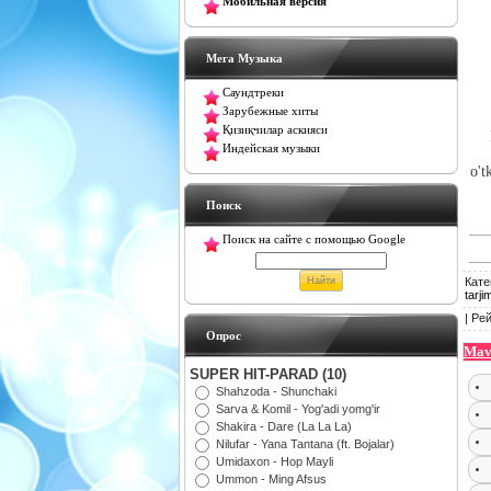
Мобильная версия
Мега Музыка
Саундтреки
Зарубежные хиты
Қизиқчилар аскияси
Индейская музыки
o't
Поиск
Поиск на сайте с помощью Google
Кате
tarji
|
Рей
Oпрос
Mav
SUPER HIT-PARAD (10)
Shahzoda - Shunchaki
Sarva & Komil - Yog'adi yomg'ir
Shakira - Dare (La La La)
Nilufar - Yana Tantana (ft. Bojalar)
Umidaxon - Hop Mayli
Ummon - Ming Afsus