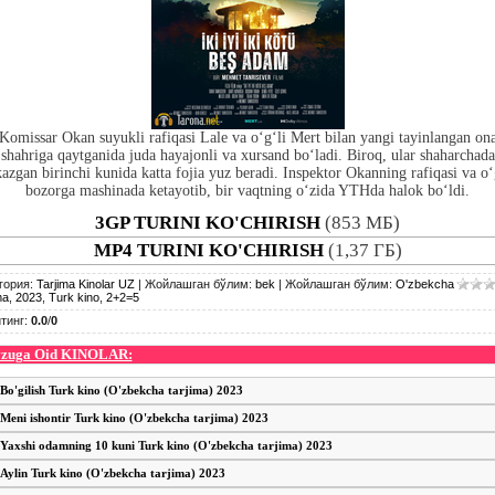
Komissar Okan suyukli rafiqasi Lale va o‘g‘li Mert bilan yangi tayinlangan on
shahriga qaytganida juda hayajonli va xursand bo‘ladi. Biroq, ular shaharchada
kazgan birinchi kunida katta fojia yuz beradi. Inspektor Okanning rafiqasi va o‘
bozorga mashinada ketayotib, bir vaqtning o‘zida YTHda halok bo‘ldi.
3GP TURINI KO'CHIRISH
(853 МБ)
MP4 TURINI KO'CHIRISH
(1,37 ГБ)
гория
:
Tarjima Kinolar UZ
|
Жойлашган бўлим
:
bek
|
Жойлашган бўлим
:
O'zbekcha
ma
,
2023
,
Turk kino
,
2+2=5
тинг
:
0.0
/
0
zuga Oid KINOLAR:
Bo'gilish Turk kino (O'zbekcha tarjima) 2023
Meni ishontir Turk kino (O'zbekcha tarjima) 2023
Yaxshi odamning 10 kuni Turk kino (O'zbekcha tarjima) 2023
Aylin Turk kino (O'zbekcha tarjima) 2023