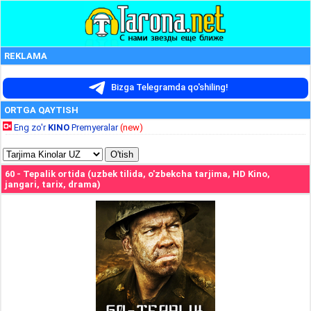
REKLAMA
Bizga Telegramda qo'shiling!
ORTGA QAYTISH
Eng zo'r
KINO
Premyeralar
(new)
60 - Tepalik ortida (uzbek tilida, o'zbekcha tarjima, HD Kino,
jangari, tarix, drama)