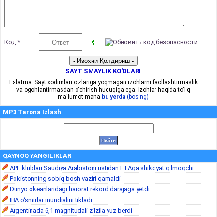
Код *:
SAYT SMAYLIK KO'DLARI
Eslatma: Sayt xodimlari o'zlariga yoqmagan izohlarni faollashtirmaslik
va ogohlantirmasdan o'chirish huquqiga ega. Izohlar haqida to'liq
ma'lumot mana
bu yerda
(bosing)
MP3 Tarona Izlash
QAYNOQ YANGILIKLAR
APL klublari Saudiya Arabistoni ustidan FIFAga shikoyat qilmoqchi
Pokistonning sobiq bosh vaziri qamaldi
Dunyo okeanlaridagi harorat rekord darajaga yetdi
IBA o‘smirlar mundialini tikladi
Argentinada 6,1 magnitudali zilzila yuz berdi