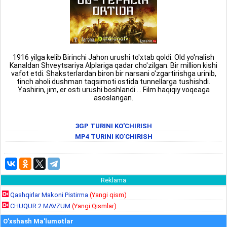
1916 yilga kelib Birinchi Jahon urushi to'xtab qoldi. Old yo'nalish
Kanaldan Shveytsariya Alplariga qadar cho'zilgan. Bir million kishi
vafot etdi. Shaksterlardan biron bir narsani o'zgartirishga urinib,
tinch aholi dushman taqsimoti ostida tunnellarga tushishdi.
Yashirin, jim, er osti urushi boshlandi ... Film haqiqiy voqeaga
asoslangan.
3GP TURINI KO'CHIRISH
MP4 TURINI KO'CHIRISH
Reklama
Qashqirlar Makoni Pistirma
(Yangi qism)
CHUQUR 2 MAVZUM
(Yangi Qismlar)
O'xshash Ma'lumotlar