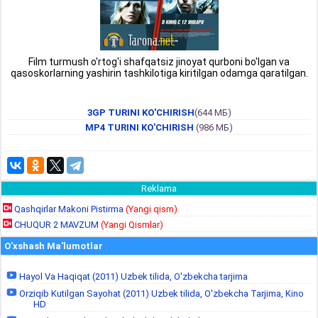
Film turmush o'rtog'i shafqatsiz jinoyat qurboni bo'lgan va
qasoskorlarning yashirin tashkilotiga kiritilgan odamga qaratilgan.
3GP TURINI KO'CHIRISH
(644 МБ)
MP4 TURINI KO'CHIRISH
(986 МБ)
Reklama
Qashqirlar Makoni Pistirma
(Yangi qism)
CHUQUR 2 MAVZUM
(Yangi Qismlar)
O'xshash Ma'lumotlar
Hayol Va Haqiqat (2011) Uzbek tilida, O'zbekcha tarjima
Orziqib Kutilgan Sayohat (2011) Uzbek tilida, O'zbekcha Tarjima, Kino
HD