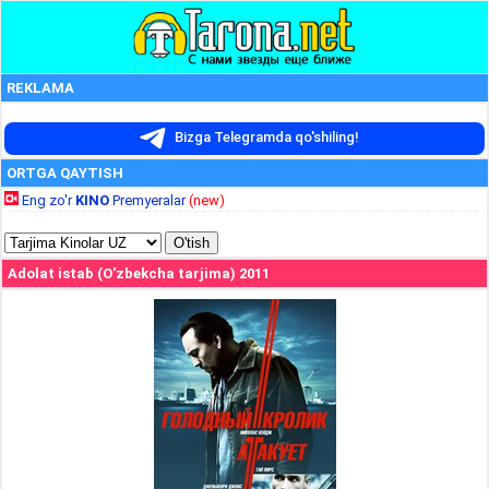
REKLAMA
Bizga Telegramda qo'shiling!
ORTGA QAYTISH
Eng zo'r
KINO
Premyeralar
(new)
Adolat istab (O'zbekcha tarjima) 2011