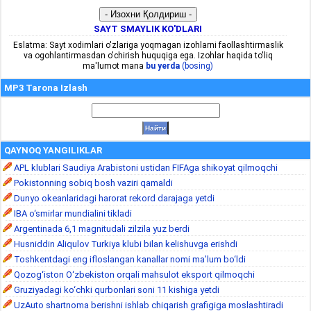
SAYT SMAYLIK KO'DLARI
Eslatma: Sayt xodimlari o'zlariga yoqmagan izohlarni faollashtirmaslik
va ogohlantirmasdan o'chirish huquqiga ega. Izohlar haqida to'liq
ma'lumot mana
bu yerda
(bosing)
MP3 Tarona Izlash
QAYNOQ YANGILIKLAR
APL klublari Saudiya Arabistoni ustidan FIFAga shikoyat qilmoqchi
Pokistonning sobiq bosh vaziri qamaldi
Dunyo okeanlaridagi harorat rekord darajaga yetdi
IBA o‘smirlar mundialini tikladi
Argentinada 6,1 magnitudali zilzila yuz berdi
Husniddin Aliqulov Turkiya klubi bilan kelishuvga erishdi
Toshkentdagi eng ifloslangan kanallar nomi ma’lum bo‘ldi
Qozog‘iston O‘zbekiston orqali mahsulot eksport qilmoqchi
Gruziyadagi ko‘chki qurbonlari soni 11 kishiga yetdi
UzAuto shartnoma berishni ishlab chiqarish grafigiga moslashtiradi