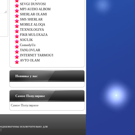
SEVGI DUNYOSI
MP3 AUDIO ALBOM
SHERLAR OLAMI
SMS SHERLAR
MOBILE ALOQA
TEXNOLOGIYA
FIKR MULOXAZA
SOG'LIK
ComedyUz
TANLOVLAR
INTERNET TARMOG'I
AVTO OLAM
Новинка у нас
Самое Популярное
Самое Популярное
предназначены исключительно для
|