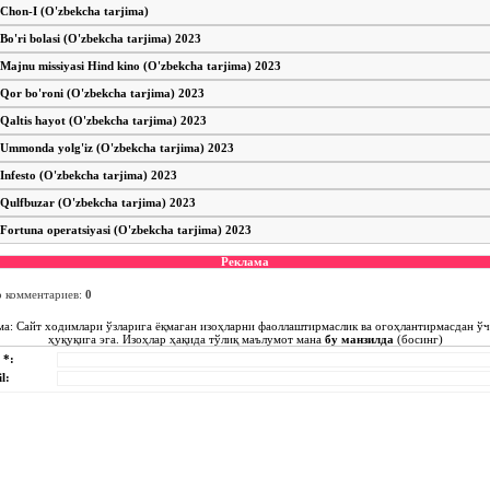
Chon-I (O'zbekcha tarjima)
Bo'ri bolasi (O'zbekcha tarjima) 2023
Majnu missiyasi Hind kino (O'zbekcha tarjima) 2023
Qor bo'roni (O'zbekcha tarjima) 2023
Qaltis hayot (O'zbekcha tarjima) 2023
Ummonda yolg'iz (O'zbekcha tarjima) 2023
Infesto (O'zbekcha tarjima) 2023
Qulfbuzar (O'zbekcha tarjima) 2023
Fortuna operatsiyasi (O'zbekcha tarjima) 2023
Реклама
о комментариев
:
0
ма: Сайт ходимлари ўзларига ёқмаган изоҳларни фаоллаштирмаслик ва огоҳлантирмасдан ў
ҳуқуқига эга. Изоҳлар ҳақида тўлиқ маълумот мана
бу манзилда
(босинг)
 *:
l: