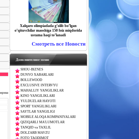
Xalqaro olimpiadada gʼolib boʼlgan
oʼqituvchilar maoshiga 150 foiz miqdorida
ustama haqi toʼlanadi
Смотреть все Новости
Дополнителное меню
SHOU-BIZNES
DUNYO XABARLARI
BOLLEWOOD
EXCLUSIVE INTERVYU
MAHALLIY YANGILIKLAR
чириш
KINO YANGILIKLARI
YULDUZLAR HAYOTI
SPORT YANGILIKLARI
SAYTLAR YANGILIGI
MOBILE ALOQA KOMPANIYALARI
QIZIQARLI MA'LUMOTLAR
TANQID va TAXLIL
DOLZARB MAVZU
FOTO TAQDIMOT