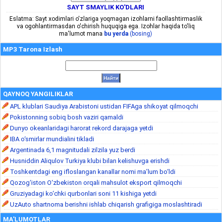
SAYT SMAYLIK KO'DLARI
Eslatma: Sayt xodimlari o'zlariga yoqmagan izohlarni faollashtirmaslik
va ogohlantirmasdan o'chirish huquqiga ega. Izohlar haqida to'liq
ma'lumot mana
bu yerda
(bosing)
MP3 Tarona Izlash
QAYNOQ YANGILIKLAR
APL klublari Saudiya Arabistoni ustidan FIFAga shikoyat qilmoqchi
Pokistonning sobiq bosh vaziri qamaldi
Dunyo okeanlaridagi harorat rekord darajaga yetdi
IBA o‘smirlar mundialini tikladi
Argentinada 6,1 magnitudali zilzila yuz berdi
Husniddin Aliqulov Turkiya klubi bilan kelishuvga erishdi
Toshkentdagi eng ifloslangan kanallar nomi ma’lum bo‘ldi
Qozog‘iston O‘zbekiston orqali mahsulot eksport qilmoqchi
Gruziyadagi ko‘chki qurbonlari soni 11 kishiga yetdi
UzAuto shartnoma berishni ishlab chiqarish grafigiga moslashtiradi
MA'LUMOTLAR