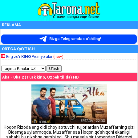
REKLAMA
Bizga Telegramda qo'shiling!
ORTGA QAYTISH
Eng zo'r
KINO
Premyeralar
(new)
Aka - Uka 2 (Turk kino, Uzbek tilida) HD
Hoqon Rizoda eng oldi choy sotuvchi tujjorlardan Muzaffarning qizi
Didemga uylanmoqda. Muzaffar esa Hoqon qo‘shiqchi ekanligi
sababli bu nikohga qarshi edi. Shu masala bir tomondan Didemni