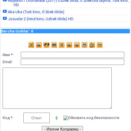
Muyulish / Chorrahalar (2017) Uzbek tilida, O'zbekcha tarjima, Turk kino,
HD
Aka-Uka (Turk kino, O'zbek tilida)
Josuslar 2 (Hind kino, Uzbek tilida) HD
Barcha Izohlar
:
0
Имя *:
Email:
Код *: