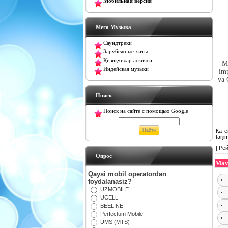
Мобильная версия
Мега Музыка
Саундтреки
Зарубежные хиты
Қизиқчилар аскияси
Mi
Индейская музыки
imp
va 
Поиск
Поиск на сайте с помощью Google
Кате
tarji
|
Рей
Oпрос
Mav
Qaysi mobil operatordan
foydalanasiz?
UZMOBILE
UCELL
BEELINE
Perfectum Mobile
UMS (MTS)