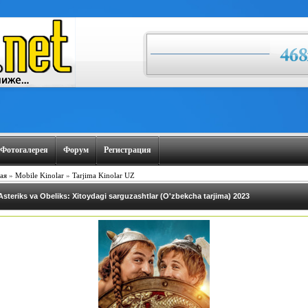
Фотогалерея
Форум
Регистрация
ая
»
Mobile Kinolar
»
Tarjima Kinolar UZ
Asteriks va Obeliks: Xitoydagi sarguzashtlar (O'zbekcha tarjima) 2023