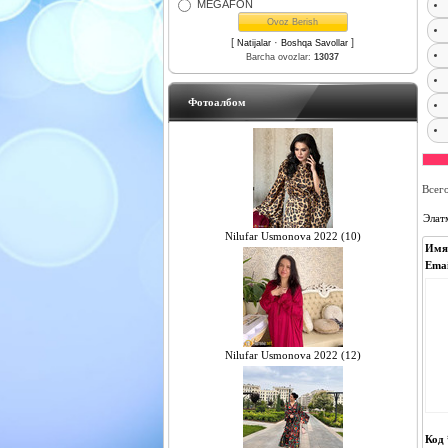
MEGAFON
[
·
]
Natijalar
Boshqa Savollar
Barcha ovozlar:
13037
Фотоалбом
Всег
Элат
Nilufar Usmonova 2022 (10)
Имя
Emai
Nilufar Usmonova 2022 (12)
Код 