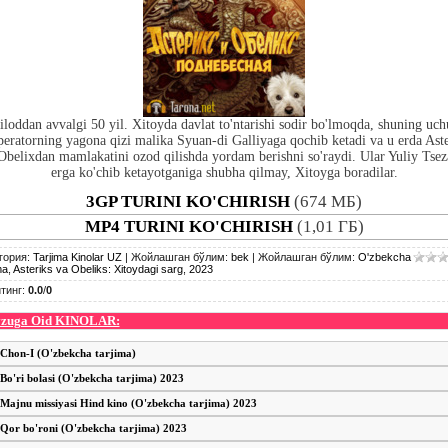
loddan avvalgi 50 yil. Xitoyda davlat to'ntarishi sodir bo'lmoqda, shuning uc
eratorning yagona qizi malika Syuan-di Galliyaga qochib ketadi va u erda Ast
Obelixdan mamlakatini ozod qilishda yordam berishni so'raydi. Ular Yuliy Tsez
erga ko'chib ketayotganiga shubha qilmay, Xitoyga boradilar.
3GP TURINI KO'CHIRISH
(674 МБ)
MP4 TURINI KO'CHIRISH
(1,01 ГБ)
гория
:
Tarjima Kinolar UZ
|
Жойлашган бўлим
:
bek
|
Жойлашган бўлим
:
O'zbekcha
ma
,
Asteriks va Obeliks: Xitoydagi sarg
,
2023
тинг
:
0.0
/
0
zuga Oid KINOLAR:
Chon-I (O'zbekcha tarjima)
Bo'ri bolasi (O'zbekcha tarjima) 2023
Majnu missiyasi Hind kino (O'zbekcha tarjima) 2023
Qor bo'roni (O'zbekcha tarjima) 2023