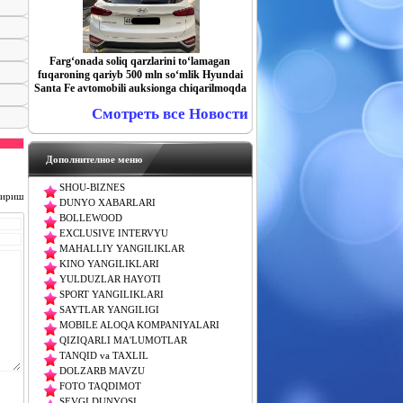
Farg‘onada soliq qarzlarini to‘lamagan
fuqaroning qariyb 500 mln so‘mlik Hyundai
Santa Fe avtomobili auksionga chiqarilmoqda
Смотреть все Новости
Дополнителное меню
SHOU-BIZNES
чириш
DUNYO XABARLARI
BOLLEWOOD
EXCLUSIVE INTERVYU
MAHALLIY YANGILIKLAR
KINO YANGILIKLARI
YULDUZLAR HAYOTI
SPORT YANGILIKLARI
SAYTLAR YANGILIGI
MOBILE ALOQA KOMPANIYALARI
QIZIQARLI MA'LUMOTLAR
TANQID va TAXLIL
DOLZARB MAVZU
FOTO TAQDIMOT
SEVGI DUNYOSI