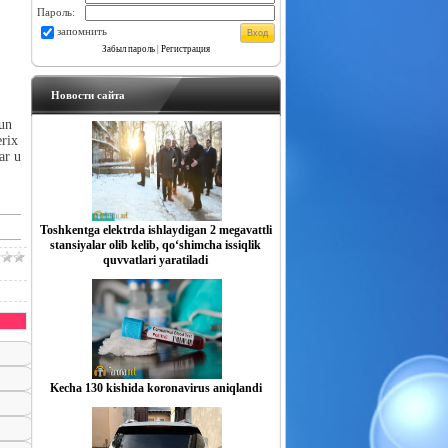
Пароль:
запомнить
Забыл пароль
|
Регистрация
Новости сайта
hun
erix
ar u
Toshkentga elektrda ishlaydigan 2 megavattli
stansiyalar olib kelib, qo‘shimcha issiqlik
quvvatlari yaratiladi
Kecha 130 kishida koronavirus aniqlandi