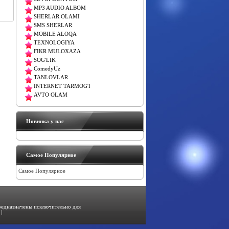
MP3 AUDIO ALBOM
SHERLAR OLAMI
SMS SHERLAR
MOBILE ALOQA
TEXNOLOGIYA
FIKR MULOXAZA
SOG'LIK
ComedyUz
TANLOVLAR
INTERNET TARMOG'I
AVTO OLAM
Новинка у нас
Самое Популярное
Самое Популярное
предназначены исключительно для
|