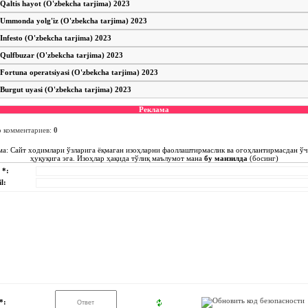
Qaltis hayot (O'zbekcha tarjima) 2023
Ummonda yolg'iz (O'zbekcha tarjima) 2023
Infesto (O'zbekcha tarjima) 2023
Qulfbuzar (O'zbekcha tarjima) 2023
Fortuna operatsiyasi (O'zbekcha tarjima) 2023
Burgut uyasi (O'zbekcha tarjima) 2023
Реклама
о комментариев
:
0
ма: Сайт ходимлари ўзларига ёқмаган изоҳларни фаоллаштирмаслик ва огоҳлантирмасдан ў
ҳуқуқига эга. Изоҳлар ҳақида тўлиқ маълумот мана
бу манзилда
(босинг)
 *:
l:
*: