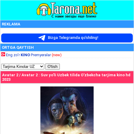
REKLAMA
Bizga Telegramda qo'shiling!
ORTGA QAYTISH
Eng zo'r
KINO
Premyeralar
(new)
Avatar 2 / Avatar 2 : Suv yo'li Uzbek tilida O'zbekcha tarjima kino hd
2023