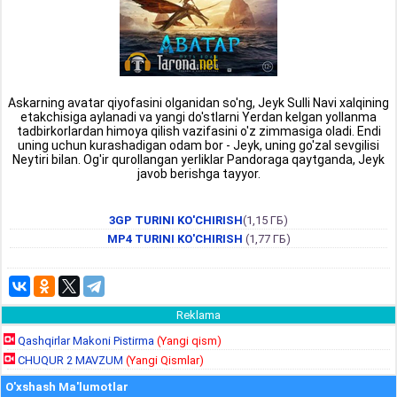
Askarning avatar qiyofasini olganidan so'ng, Jeyk Sulli Navi xalqining
etakchisiga aylanadi va yangi do'stlarni Yerdan kelgan yollanma
tadbirkorlardan himoya qilish vazifasini o'z zimmasiga oladi. Endi
uning uchun kurashadigan odam bor - Jeyk, uning go'zal sevgilisi
Neytiri bilan. Og'ir qurollangan yerliklar Pandoraga qaytganda, Jeyk
javob berishga tayyor.
3GP TURINI KO'CHIRISH
(1,15 ГБ)
MP4 TURINI KO'CHIRISH
(1,77 ГБ)
Reklama
Qashqirlar Makoni Pistirma
(Yangi qism)
CHUQUR 2 MAVZUM
(Yangi Qismlar)
O'xshash Ma'lumotlar