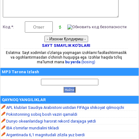
Код *:
SAYT SMAYLIK KO'DLARI
Eslatma: Sayt xodimlari o'zlariga yoqmagan izohlarni faollashtirmaslik
va ogohlantirmasdan o'chirish huquqiga ega. Izohlar haqida to'liq
ma'lumot mana
bu yerda
(bosing)
MP3 Tarona Izlash
QAYNOQ YANGILIKLAR
APL klublari Saudiya Arabistoni ustidan FIFAga shikoyat qilmoqchi
Pokistonning sobiq bosh vaziri qamaldi
Dunyo okeanlaridagi harorat rekord darajaga yetdi
IBA o‘smirlar mundialini tikladi
Argentinada 6,1 magnitudali zilzila yuz berdi