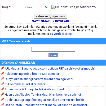
Код *:
SAYT SMAYLIK KO'DLARI
Eslatma: Sayt xodimlari o'zlariga yoqmagan izohlarni faollashtirmaslik
va ogohlantirmasdan o'chirish huquqiga ega. Izohlar haqida to'liq
ma'lumot mana
bu yerda
(bosing)
MP3 Tarona Izlash
QAYNOQ YANGILIKLAR
APL klublari Saudiya Arabistoni ustidan FIFAga shikoyat qilmoqchi
Pokistonning sobiq bosh vaziri qamaldi
Dunyo okeanlaridagi harorat rekord darajaga yetdi
IBA o‘smirlar mundialini tikladi
Argentinada 6,1 magnitudali zilzila yuz berdi
Husniddin Aliqulov Turkiya klubi bilan kelishuvga erishdi
Toshkentdagi eng ifloslangan kanallar nomi ma’lum bo‘ldi
Qozog‘iston O‘zbekiston orqali mahsulot eksport qilmoqchi