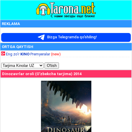
REKLAMA
Bizga Telegramda qo'shiling!
ORTGA QAYTISH
Eng zo'r
KINO
Premyeralar
(new)
Dinozavrlar oroli (O'zbekcha tarjima) 2014