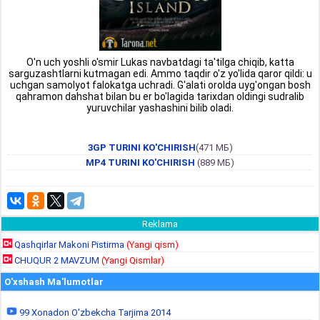
O'n uch yoshli o'smir Lukas navbatdagi ta'tilga chiqib, katta
sarguzashtlarni kutmagan edi. Ammo taqdir o'z yo'lida qaror qildi: u
uchgan samolyot falokatga uchradi. G'alati orolda uyg'ongan bosh
qahramon dahshat bilan bu er bo'lagida tarixdan oldingi sudralib
yuruvchilar yashashini bilib oladi.
3GP TURINI KO'CHIRISH
(471 МБ)
MP4 TURINI KO'CHIRISH
(889 МБ)
Reklama
Qashqirlar Makoni Pistirma
(Yangi qism)
CHUQUR 2 MAVZUM
(Yangi Qismlar)
O'xshash Ma'lumotlar
99 Xonadon O'zbekcha Tarjima 2014