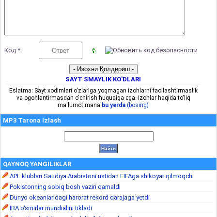
Код *:
SAYT SMAYLIK KO'DLARI
Eslatma: Sayt xodimlari o'zlariga yoqmagan izohlarni faollashtirmaslik
va ogohlantirmasdan o'chirish huquqiga ega. Izohlar haqida to'liq
ma'lumot mana
bu yerda
(bosing)
MP3 Tarona Izlash
QAYNOQ YANGILIKLAR
APL klublari Saudiya Arabistoni ustidan FIFAga shikoyat qilmoqchi
Pokistonning sobiq bosh vaziri qamaldi
Dunyo okeanlaridagi harorat rekord darajaga yetdi
IBA o‘smirlar mundialini tikladi