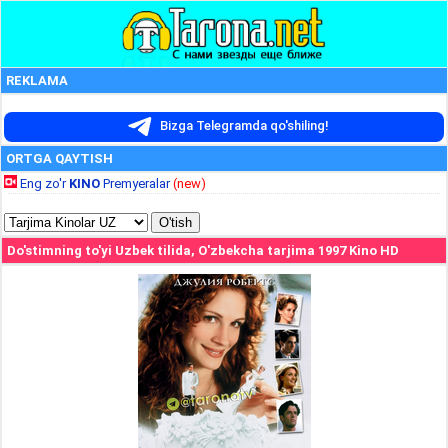
REKLAMA
Bizga Telegramda qo'shiling!
ORTGA QAYTISH
Eng zo'r
KINO
Premyeralar
(new)
Do'stimning to'yi Uzbek tilida, O'zbekcha tarjima 1997 Kino HD