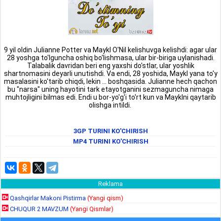
9 yil oldin Julianne Potter va Maykl O'Nil kelishuvga kelishdi: agar ular
28 yoshga to'lguncha oshiq bo'lishmasa, ular bir-biriga uylanishadi.
Talabalik davridan beri eng yaxshi do'stlar, ular yoshlik
shartnomasini deyarli unutishdi. Va endi, 28 yoshida, Maykl yana to'y
masalasini ko'tarib chiqdi, lekin ... boshqasida. Julianne hech qachon
bu "narsa" uning hayotini tark etayotganini sezmaguncha nimaga
muhtojligini bilmas edi. Endi u bor-yo'g'i to'rt kun va Mayklni qaytarib
olishga intildi.
3GP TURINI KO'CHIRISH
MP4 TURINI KO'CHIRISH
Reklama
Qashqirlar Makoni Pistirma
(Yangi qism)
CHUQUR 2 MAVZUM
(Yangi Qismlar)