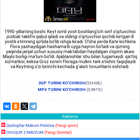
1990-yillarning boshi. Keyt ismli yosh boshlang'ich sinf o'qituvchisi
jozibali taklifni qabul qiladi va oldingi o'qituvchisi qochib ketgan 8
yoshli etimning qo'lida bo'lib ishga kiradi. O'sha yerda Kate kichkina
Flora yashaydigan hashamatli uyga hayron bo'ladi va qizning
yaqinda janjal uchun xususiy maktabdan haydalgan o'spirin akasi
Mayls borligi ma'lum bo'ldi. Ajablanishlar shu bilan tugamaydi: qattiq
xizmatkor, keksa Groz xonim Floraga mulkni tark etishni taqiqlaydi
va Keytning o'zi birinchi kechada g'alati tovushlarni eshitadi.
3GP TURINI KO'CHIRISH
(534 МБ)
MP4 TURINI KO'CHIRISH
(0,98 ГБ)
Reklama
Qashqirlar Makoni Pistirma
(Yangi qism)
CHUQUR 2 MAVZUM
(Yangi Qismlar)