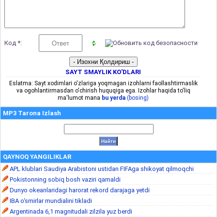
Код *:
SAYT SMAYLIK KO'DLARI
Eslatma: Sayt xodimlari o'zlariga yoqmagan izohlarni faollashtirmaslik
va ogohlantirmasdan o'chirish huquqiga ega. Izohlar haqida to'liq
ma'lumot mana
bu yerda
(bosing)
MP3 Tarona Izlash
QAYNOQ YANGILIKLAR
APL klublari Saudiya Arabistoni ustidan FIFAga shikoyat qilmoqchi
Pokistonning sobiq bosh vaziri qamaldi
Dunyo okeanlaridagi harorat rekord darajaga yetdi
IBA o‘smirlar mundialini tikladi
Argentinada 6,1 magnitudali zilzila yuz berdi