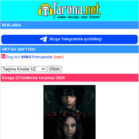
REKLAMA
Bizga Telegramda qo'shiling!
ORTGA QAYTISH
Eng zo'r
KINO
Premyeralar
(new)
Enaga (O'zbekcha tarjima) 2020