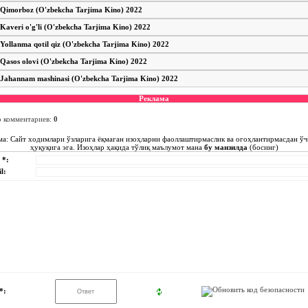
Qimorboz (O'zbekcha Tarjima Kino) 2022
Kaveri o'g'li (O'zbekcha Tarjima Kino) 2022
Yollanma qotil qiz (O'zbekcha Tarjima Kino) 2022
Qasos olovi (O'zbekcha Tarjima Kino) 2022
Jahannam mashinasi (O'zbekcha Tarjima Kino) 2022
Реклама
о комментариев
:
0
ма: Сайт ходимлари ўзларига ёқмаган изоҳларни фаоллаштирмаслик ва огоҳлантирмасдан ў
ҳуқуқига эга. Изоҳлар ҳақида тўлиқ маълумот мана
бу манзилда
(босинг)
 *:
l:
*: