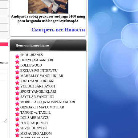
Andijonda sobiq prokuror sudyaga $100 ming
pora berganda ushlangani aytilmoqda
Смотреть все Новости
Дополнителное меню
SHOU-BIZNES
DUNYO XABARLARI
чириш
BOLLEWOOD
EXCLUSIVE INTERVYU
MAHALLIY YANGILIKLAR
KINO YANGILIKLARI
YULDUZLAR HAYOTI
SPORT YANGILIKLARI
SAYTLAR YANGILIGI
MOBILE ALOQA KOMPANIYALARI
QIZIQARLI MA'LUMOTLAR
TANQID va TAXLIL
DOLZARB MAVZU
FOTO TAQDIMOT
SEVGI DUNYOSI
MP3 AUDIO ALBOM