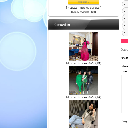
[
·
]
Natijalar
Boshqa Savollar
Barcha ovozlar:
6556
Фотоалбом
Всег
Элат
Munisa Rizaeva 2022 (10)
Имя
Emai
Munisa Rizaeva 2022 (13)
Код 