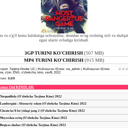
a va o'g'il kema halokatiga uchraydilar, shundan so'ng orolning sirli va shafqat
egasi ularni ovlashga kirishadi.
3GP TURINI KO'CHIRISH
(507 MB)
MP4 TURINI KO'CHIRISH
(915 MB)
гория
:
Tarjima Kinolar UZ
|
Жойлашган бўлим
:
sw_admin
|
Жойлашган бўлим
:
ima
,
o'yin
,
ENG
,
o'zbekcha
,
kino
,
xavfli
,
2022
тинг
:
0.0
/
0
zuga Oid KINOLAR:
Tutqunlikda (O'zbekcha Tarjima Kino) 2022
Lamborgini : Afsonaviy odam (O'zbekcha Tarjima Kino) 2022
Chosin ko'li bo'yidagi jang 2 (O'zbekcha Tarjima Kino) 2022
Meyordan ortiq (O'zbekcha Tarjima Kino) 2022
Beqiyos shahar (O'zbekcha Tarjima Kino) 2022