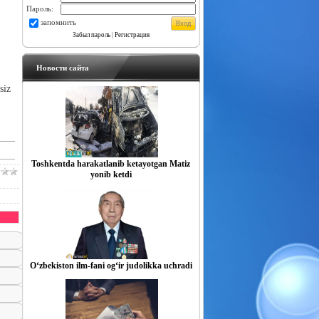
Пароль:
запомнить
Забыл пароль
|
Регистрация
Новости сайта
siz
Toshkentda harakatlanib ketayotgan Matiz
yonib ketdi
O‘zbekiston ilm-fani og‘ir judolikka uchradi