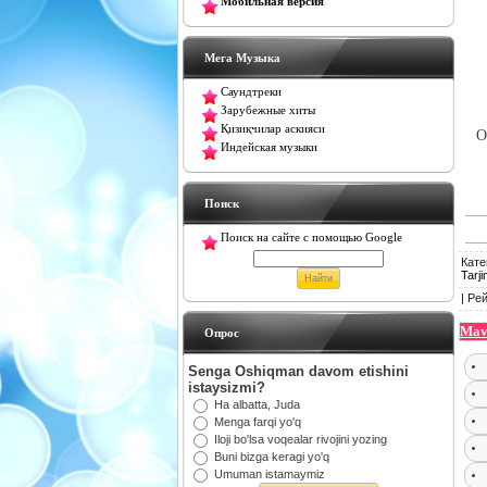
Мобильная версия
Мега Музыка
Саундтреки
Зарубежные хиты
Қизиқчилар аскияси
Ot
Индейская музыки
Поиск
Поиск на сайте с помощью Google
Кате
Tarj
|
Рей
Mav
Oпрос
Senga Oshiqman davom etishini
istaysizmi?
Ha albatta, Juda
Menga farqi yo'q
Iloji bo'lsa voqealar rivojini yozing
Buni bizga keragi yo'q
Umuman istamaymiz