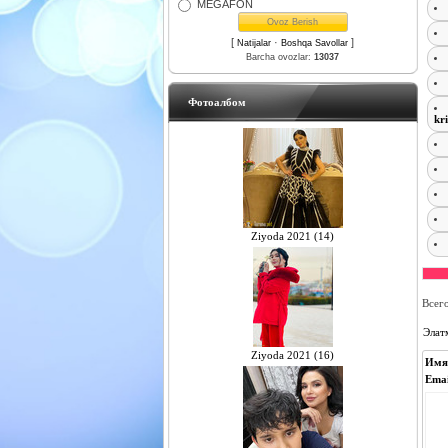
MEGAFON
[
·
]
Natijalar
Boshqa Savollar
Barcha ovozlar:
13037
Фотоалбом
kr
Ziyoda 2021 (14)
Всег
Элат
Ziyoda 2021 (16)
Имя
Emai