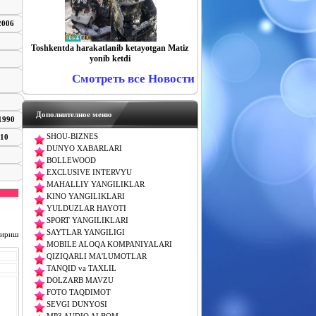
 2006
Toshkentda harakatlanib ketayotgan Matiz
yonib ketdi
Смотреть все Новости
Дополнителное меню
 1990
SHOU-BIZNES
010
DUNYO XABARLARI
BOLLEWOOD
EXCLUSIVE INTERVYU
MAHALLIY YANGILIKLAR
KINO YANGILIKLARI
YULDUZLAR HAYOTI
SPORT YANGILIKLARI
SAYTLAR YANGILIGI
чириш
MOBILE ALOQA KOMPANIYALARI
QIZIQARLI MA'LUMOTLAR
TANQID va TAXLIL
DOLZARB MAVZU
FOTO TAQDIMOT
SEVGI DUNYOSI