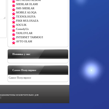
MP3 AUDIO ALBOM
SHERLAR OLAMI
SMS SHERLAR
MOBILE ALOQA
TEXNOLOGIYA
FIKR MULOXAZA
SOG'LIK
ComedyUz
TANLOVLAR
INTERNET TARMOG'I
AVTO OLAM
Новинка у нас
Самое Популярное
Самое Популярное
предназначены исключительно для
|