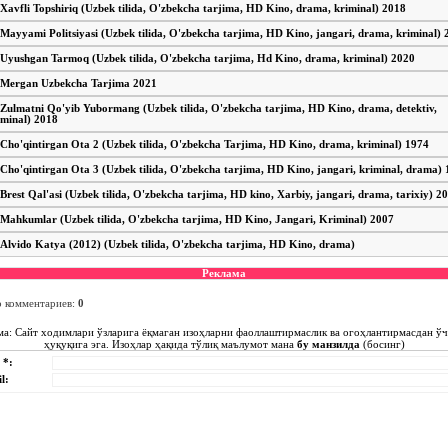
Xavfli Topshiriq (Uzbek tilida, O'zbekcha tarjima, HD Kino, drama, kriminal) 2018
Mayyami Politsiyasi (Uzbek tilida, O'zbekcha tarjima, HD Kino, jangari, drama, kriminal)
Uyushgan Tarmoq (Uzbek tilida, O'zbekcha tarjima, Hd Kino, drama, kriminal) 2020
Mergan Uzbekcha Tarjima 2021
Zulmatni Qo'yib Yubormang (Uzbek tilida, O'zbekcha tarjima, HD Kino, drama, detektiv,
iminal) 2018
Cho'qintirgan Ota 2 (Uzbek tilida, O'zbekcha Tarjima, HD Kino, drama, kriminal) 1974
Cho'qintirgan Ota 3 (Uzbek tilida, O'zbekcha tarjima, HD Kino, jangari, kriminal, drama)
Brest Qal'asi (Uzbek tilida, O'zbekcha tarjima, HD kino, Xarbiy, jangari, drama, tarixiy) 2
Mahkumlar (Uzbek tilida, O'zbekcha tarjima, HD Kino, Jangari, Kriminal) 2007
Alvido Katya (2012) (Uzbek tilida, O'zbekcha tarjima, HD Kino, drama)
Реклама
о комментариев
:
0
ма: Сайт ходимлари ўзларига ёқмаган изоҳларни фаоллаштирмаслик ва огоҳлантирмасдан ў
ҳуқуқига эга. Изоҳлар ҳақида тўлиқ маълумот мана
бу манзилда
(босинг)
 *:
l: