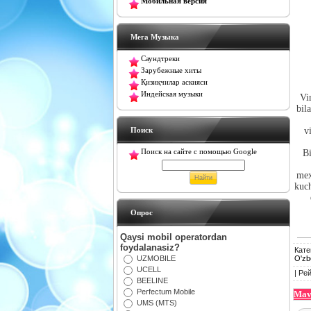
Мобильная версия
Мега Музыка
Саундтреки
Зарубежные хиты
Қизиқчилар аскияси
Индейская музыки
Vi
bil
Поиск
v
Поиск на сайте с помощью Google
Bi
mex
kuch
Oпрос
Qaysi mobil operatordan
foydalanasiz?
Кате
UZMOBILE
O'zb
UCELL
|
Рей
BEELINE
Perfectum Mobile
Mav
UMS (MTS)