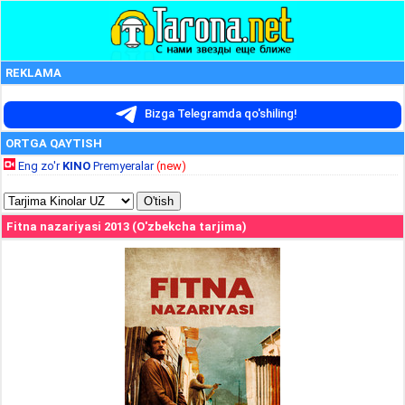
REKLAMA
Bizga Telegramda qo'shiling!
ORTGA QAYTISH
Eng zo'r
KINO
Premyeralar
(new)
Fitna nazariyasi 2013 (O'zbekcha tarjima)