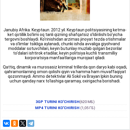
Janubiy Afrika. Keyptaun. 2012 yil. Keyptaun politsiyasining ketma-
ket qotillik bo'limi oq tanli qizning shafqatsiz o'ldirilishi bo'yicha
tergovni boshlaydi. Ko'rinishidan arzimas jinoyat tezda otishmalar
va o'limlar tsikliga aylanadi, chunki ishda avvaliga giyohvand
moddalar sotuvchilari, keyin butunlay muzlab qolgan bezorilar
to'dalari ishtirok etadilar, keyin politsiya kuchli transmilliy
korporatsiya manfaatlariga murojaat qiladi.
Qattiq, dinamik va murosasiz kriminal trillerda qon daryo kabi oqadi,
qahramonlarning omon qolishi qiyin va hamma ham muvaffaqiyat
qozonmaydi. Ammo detektivlar Ali Sokil va Brayan Ipkin buning
uchun qanday narx to'lashiga qaramay, oxirigacha borishadi.
3GP TURINI KO'CHIRISH
(620 МБ)
MP4 TURINI KO'CHIRISH
(1,05 ГБ)