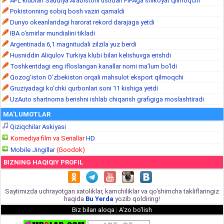
APL klublari Saudiya Arabistoni ustidan FIFAga shikoyat qilmoqchi
Pokistonning sobiq bosh vaziri qamaldi
Dunyo okeanlaridagi harorat rekord darajaga yetdi
IBA o‘smirlar mundialini tikladi
Argentinada 6,1 magnitudali zilzila yuz berdi
Husniddin Aliqulov Turkiya klubi bilan kelishuvga erishdi
Toshkentdagi eng ifloslangan kanallar nomi ma’lum bo‘ldi
Qozog‘iston O‘zbekiston orqali mahsulot eksport qilmoqchi
Gruziyadagi ko‘chki qurbonlari soni 11 kishiga yetdi
UzAuto shartnoma berishni ishlab chiqarish grafigiga moslashtiradi
MA'LUMOTLAR
Qiziqchilar Askiyasi
Komediya film va Seriallar
HD
Mobile Jingillar
(Goodok)
BIZNING HAQIQIY PROFIL
Saytimizda uchrayotgan xatoliklar, kamchiliklar va qo'shimcha takliflaringiz
haqida
Bu Yerda
yozib qoldiring!
Biz bilan aloqa
|
A'zo bo'lish