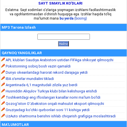
SAYT SMAYLIK KO'DLARI
Eslatma: Sayt xodimlari o'zlariga yoqmagan izohlarni faollashtirmaslik
va ogohlantirmasdan o'chirish huquqiga ega. Izohlar haqida to'liq
ma'lumot mana
bu yerda
(bosing)
MP3 Tarona Izlash
QAYNOQ YANGILIKLAR
APL klublari Saudiya Arabistoni ustidan FIFAga shikoyat qilmoqchi
Pokistonning sobiq bosh vaziri qamaldi
Dunyo okeanlaridagi harorat rekord darajaga yetdi
IBA o‘smirlar mundialini tikladi
Argentinada 6,1 magnitudali zilzila yuz berdi
Husniddin Aliqulov Turkiya klubi bilan kelishuvga erishdi
Toshkentdagi eng ifloslangan kanallar nomi ma’lum bo‘ldi
Qozog‘iston O‘zbekiston orqali mahsulot eksport qilmoqchi
Gruziyadagi ko‘chki qurbonlari soni 11 kishiga yetdi
UzAuto shartnoma berishni ishlab chiqarish grafigiga moslashtiradi
MA'LUMOTLAR