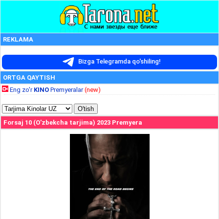
REKLAMA
Bizga Telegramda qo'shiling!
ORTGA QAYTISH
Eng zo'r
KINO
Premyeralar
(new)
Forsaj 10 (O'zbekcha tarjima) 2023 Premyera