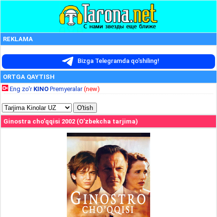
REKLAMA
Bizga Telegramda qo'shiling!
ORTGA QAYTISH
Eng zo'r
KINO
Premyeralar
(new)
Ginostra cho'qqisi 2002 (O'zbekcha tarjima)