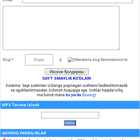
Код *:
SAYT SMAYLIK KO'DLARI
Eslatma: Sayt xodimlari o'zlariga yoqmagan izohlarni faollashtirmaslik
va ogohlantirmasdan o'chirish huquqiga ega. Izohlar haqida to'liq
ma'lumot mana
bu yerda
(bosing)
MP3 Tarona Izlash
QAYNOQ YANGILIKLAR