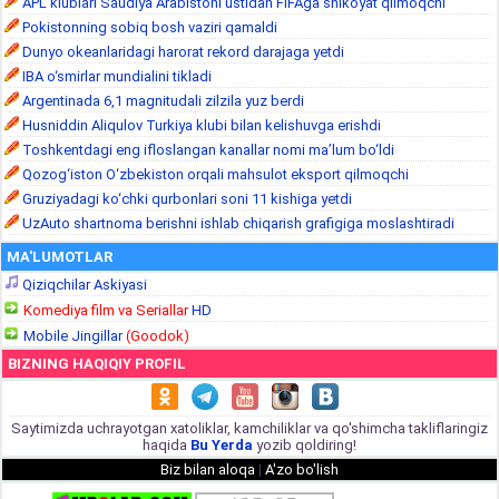
APL klublari Saudiya Arabistoni ustidan FIFAga shikoyat qilmoqchi
Pokistonning sobiq bosh vaziri qamaldi
Dunyo okeanlaridagi harorat rekord darajaga yetdi
IBA o‘smirlar mundialini tikladi
Argentinada 6,1 magnitudali zilzila yuz berdi
Husniddin Aliqulov Turkiya klubi bilan kelishuvga erishdi
Toshkentdagi eng ifloslangan kanallar nomi ma’lum bo‘ldi
Qozog‘iston O‘zbekiston orqali mahsulot eksport qilmoqchi
Gruziyadagi ko‘chki qurbonlari soni 11 kishiga yetdi
UzAuto shartnoma berishni ishlab chiqarish grafigiga moslashtiradi
MA'LUMOTLAR
Qiziqchilar Askiyasi
Komediya film va Seriallar
HD
Mobile Jingillar
(Goodok)
BIZNING HAQIQIY PROFIL
Saytimizda uchrayotgan xatoliklar, kamchiliklar va qo'shimcha takliflaringiz
haqida
Bu Yerda
yozib qoldiring!
Biz bilan aloqa
|
A'zo bo'lish