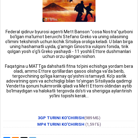
Federal qidiruv byurosi agenti Mett Banson "cosa Nostra"qurboni
bo'lgan ma'lumot beruvchi Stefano Greko va uning oilasining
o'limini tekshirish uchun kichik Sitsiliya oroliga keladi. U bilan birga
uning hashamatli uyida, g'amgin Ginostra vulqoni fonida, tirik
qolgan yosh o'g'li Greko yashaydi - 11 yoshli Ettore dushmanlari
uchun orzu qilingan nishon.
Faqatgina u MATTga dahshatli fitna to'pini echishga yordam bera
oladi, ammo Ettore qotillardan qasos olishga va'da berib,
tergovchining qo'liga karnay qo'yishni istamaydi. Ko'p asrlik
adovatning qoni va achchiqligi bilan to'yingan Sitsiliyada qadimgi
Vendetta qonuni hukmronlik qiladi va Mett Ettorni oldindan aytib
bo'lmaydigan va halokatli tergovda do'sti va sherigiga aylantirish
yo'lini topishi kerak...
3GP TURINI KO'CHIRISH
(989 МБ)
MP4 TURINI KO'CHIRISH
(1,59 ГБ)