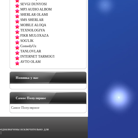
SEVGI DUNYOSI
MP3 AUDIO ALBOM
SHERLAR OLAMI
SMS SHERLAR
MOBILE ALOQA
TEXNOLOGIYA
FIKR MULOXAZA
SOG'LIK
ComedyUz
TANLOVLAR
INTERNET TARMOG'I
AVTO OLAM
Новинка у нас
Самое Популярное
Самое Популярное
предназначены исключительно для
|