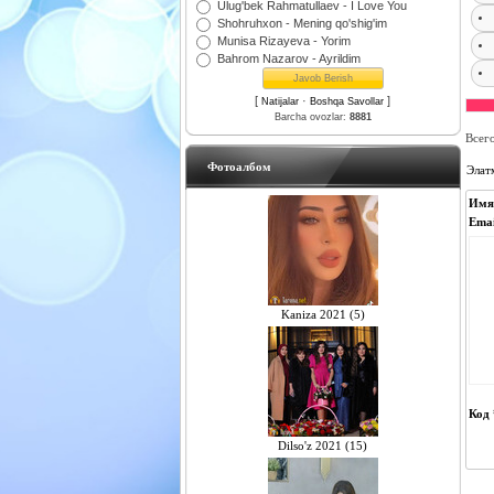
Ulug'bek Rahmatullaev - I Love You
Shohruhxon - Mening qo'shig'im
Munisa Rizayeva - Yorim
Bahrom Nazarov - Ayrildim
[
·
]
Natijalar
Boshqa Savollar
Barcha ovozlar:
8881
Всег
Фотоалбом
Элат
Имя
Emai
Kaniza 2021 (5)
Код 
Dilso'z 2021 (15)