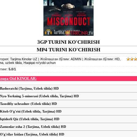
3GP TURINI KO'CHIRISH
MP4 TURINI KO'CHIRISH
гория
:
Tarjima Kinolar UZ
|
Жойлашган бўлим
:
ADMIN
|
Жойлашган бўлим
:
HD
,
ima
,
uzbek tilida
,
Haqiqat ro'yobi uchun
тинг
:
5.0
/
1
zuga Oid KINOLAR:
Bashoratchi (Tarjima, Uzbek tilida) HD
Nyu-Yorkning 5-minorasi (Uzbek tilida, Tarjima) HD
Tasodifiy uchrashuv (Uzbek tilida) HD
Kitob O'g'risi (Uzbek tilida, Tarjima) HD
Iqtidorli Qiz (Uzbek tilida, Tarjima) HD
Zamonlar osha 2 (Tarjima, Uzbek tilida) HD
O'g'rilar Izidan (Tarjima, Uzbek tilida) HD