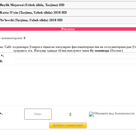
Boylik Mojarosi (Uzbek tilida, Tarjima) HD
Katta O'yin (Tarjima, Uzbek tilida) 2018 HD
Yo'lovchi (Tarjima, Uzbek tilida) 2018 HD
Реклама
о комментариев
:
0
ма: Сайт ходимлари ўзларига ёқмаган изоҳларни фаоллаштирмаслик ва огоҳлантирмасдан ў
ҳуқуқига эга. Изоҳлар ҳақида тўлиқ маълумот мана
бу манзилда
(босинг)
 *:
l:
*: