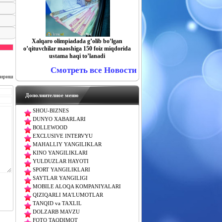
Xalqaro olimpiadada gʼolib boʼlgan
oʼqituvchilar maoshiga 150 foiz miqdorida
ustama haqi toʼlanadi
Смотреть все Новости
чириш
Дополнителное меню
SHOU-BIZNES
DUNYO XABARLARI
BOLLEWOOD
EXCLUSIVE INTERVYU
MAHALLIY YANGILIKLAR
KINO YANGILIKLARI
YULDUZLAR HAYOTI
SPORT YANGILIKLARI
SAYTLAR YANGILIGI
MOBILE ALOQA KOMPANIYALARI
QIZIQARLI MA'LUMOTLAR
TANQID va TAXLIL
DOLZARB MAVZU
FOTO TAQDIMOT