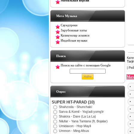
Мобильная версия
Мега Музыка
Саундтреки
Зарубежные хиты
Қизиқчилар аскияси
Индейская музыки
Поиск
Кате
Tarj
Поиск на сайте с помощью Google
|
Рей
Mav
Oпрос
SUPER HIT-PARAD (10)
Shahzoda - Shunchaki
Sarva & Komil - Yog'adi yomg'ir
Shakira - Dare (La La La)
Nilufar - Yana Tantana (ft. Bojalar)
Umidaxon - Hop Mayli
Ummon - Ming Afsus