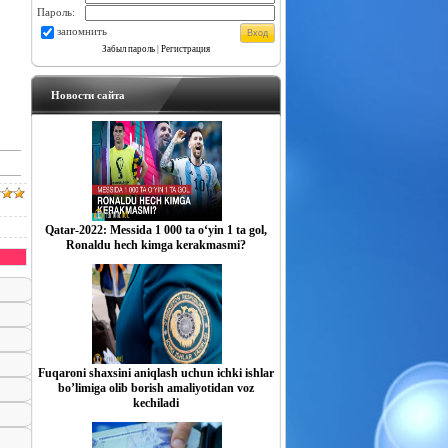
Пароль:
запомнить
Забыл пароль
|
Регистрация
Новости сайта
Qatar-2022: Messida 1 000 ta o‘yin 1 ta gol,
Ronaldu hech kimga kerakmasmi?
Fuqaroni shaxsini aniqlash uchun ichki ishlar
boʼlimiga olib borish amaliyotidan voz
kechiladi