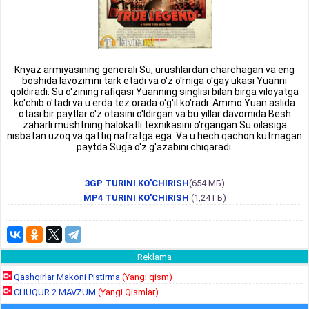
Knyaz armiyasining generali Su, urushlardan charchagan va eng
boshida lavozimni tark etadi va o'z o'rniga o'gay ukasi Yuanni
qoldiradi. Su o'zining rafiqasi Yuanning singlisi bilan birga viloyatga
ko'chib o'tadi va u erda tez orada o'g'il ko'radi. Ammo Yuan aslida
otasi bir paytlar o'z otasini o'ldirgan va bu yillar davomida Besh
zaharli mushtning halokatli texnikasini o'rgangan Su oilasiga
nisbatan uzoq va qattiq nafratga ega. Va u hech qachon kutmagan
paytda Suga o'z g'azabini chiqaradi.
3GP TURINI KO'CHIRISH
(654 МБ)
MP4 TURINI KO'CHIRISH
(1,24 ГБ)
Reklama
Qashqirlar Makoni Pistirma
(Yangi qism)
CHUQUR 2 MAVZUM
(Yangi Qismlar)