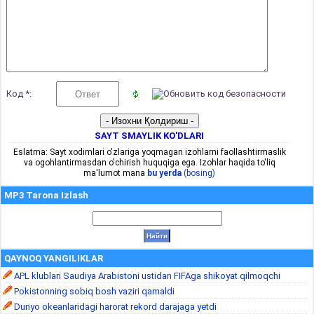
Код *:
SAYT SMAYLIK KO'DLARI
Eslatma: Sayt xodimlari o'zlariga yoqmagan izohlarni faollashtirmaslik
va ogohlantirmasdan o'chirish huquqiga ega. Izohlar haqida to'liq
ma'lumot mana
bu yerda
(bosing)
MP3 Tarona Izlash
QAYNOQ YANGILIKLAR
APL klublari Saudiya Arabistoni ustidan FIFAga shikoyat qilmoqchi
Pokistonning sobiq bosh vaziri qamaldi
Dunyo okeanlaridagi harorat rekord darajaga yetdi