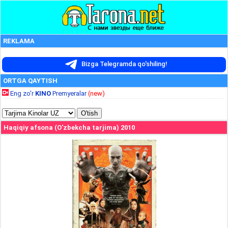
REKLAMA
Bizga Telegramda qo'shiling!
ORTGA QAYTISH
Eng zo'r
KINO
Premyeralar
(new)
Haqiqiy afsona (O'zbekcha tarjima) 2010