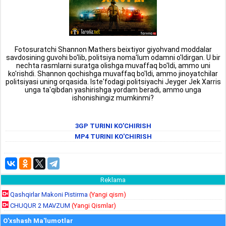
Fotosuratchi Shannon Mathers beixtiyor giyohvand moddalar
savdosining guvohi bo'lib, politsiya noma'lum odamni o'ldirgan. U bir
nechta rasmlarni suratga olishga muvaffaq bo'ldi, ammo uni
ko'rishdi. Shannon qochishga muvaffaq bo'ldi, ammo jinoyatchilar
politsiyasi uning orqasida. Iste'fodagi politsiyachi Jeyger Jek Xarris
unga ta'qibdan yashirishga yordam beradi, ammo unga
ishonishingiz mumkinmi?
3GP TURINI KO'CHIRISH
MP4 TURINI KO'CHIRISH
Reklama
Qashqirlar Makoni Pistirma
(Yangi qism)
CHUQUR 2 MAVZUM
(Yangi Qismlar)
O'xshash Ma'lumotlar