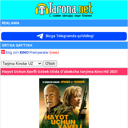
REKLAMA
Bizga Telegramda qo'shiling!
ORTGA QAYTISH
Eng zo'r
KINO
Premyeralar
(new)
Hayot Uchun Xavfli Uzbek tilida O'zbekcha tarjima Kino HD 2021