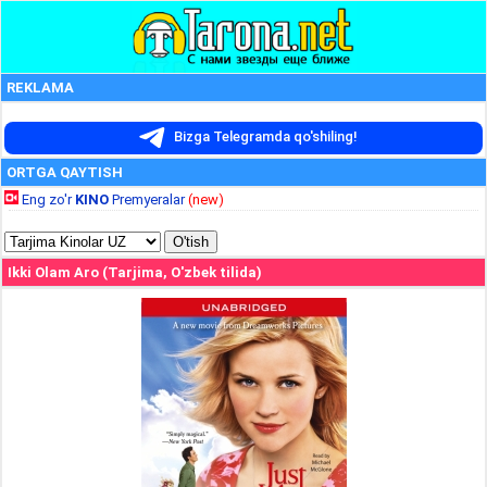
REKLAMA
Bizga Telegramda qo'shiling!
ORTGA QAYTISH
Eng zo'r
KINO
Premyeralar
(new)
Ikki Olam Aro (Tarjima, O'zbek tilida)