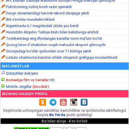
APL klublari Saudiya Arabistoni ustidan FIFAga shikoyat qilmoqchi
Pokistonning sobiq bosh vaziri qamaldi
Dunyo okeanlaridagi harorat rekord darajaga yetdi
IBA o‘smirlar mundialini tikladi
Argentinada 6,1 magnitudali zilzila yuz berdi
Husniddin Aliqulov Turkiya klubi bilan kelishuvga erishdi
Toshkentdagi eng ifloslangan kanallar nomi ma’lum bo‘ldi
Qozog‘iston O‘zbekiston orqali mahsulot eksport qilmoqchi
Gruziyadagi ko‘chki qurbonlari soni 11 kishiga yetdi
UzAuto shartnoma berishni ishlab chiqarish grafigiga moslashtiradi
MA'LUMOTLAR
Qiziqchilar Askiyasi
Komediya film va Seriallar
HD
Mobile Jingillar
(Goodok)
BIZNING HAQIQIY PROFIL
Saytimizda uchrayotgan xatoliklar, kamchiliklar va qo'shimcha takliflaringiz
haqida
Bu Yerda
yozib qoldiring!
Biz bilan aloqa
|
A'zo bo'lish