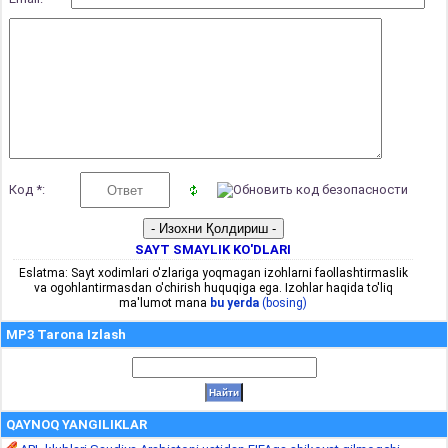
Код *:
SAYT SMAYLIK KO'DLARI
Eslatma: Sayt xodimlari o'zlariga yoqmagan izohlarni faollashtirmaslik
va ogohlantirmasdan o'chirish huquqiga ega. Izohlar haqida to'liq
ma'lumot mana
bu yerda
(bosing)
MP3 Tarona Izlash
QAYNOQ YANGILIKLAR