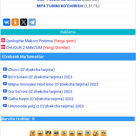
MP4 TURINI KO'CHIRISH
(1,51 ГБ)
Reklama
Qashqirlar Makoni Pistirma
(Yangi qism)
CHUQUR 2 MAVZUM
(Yangi Qismlar)
O'xshash Ma'lumotlar
Chon-I (O'zbekcha tarjima)
Bo'ri bolasi (O'zbekcha tarjima) 2023
Majnu missiyasi Hind kino (O'zbekcha tarjima) 2023
Qor bo'roni (O'zbekcha tarjima) 2023
Qaltis hayot (O'zbekcha tarjima) 2023
Ummonda yolg'iz (O'zbekcha tarjima) 2023
Barcha Izohlar
:
0