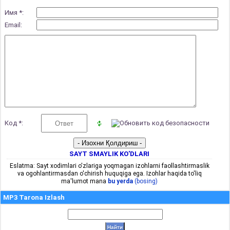
Имя *:
Email:
Код *:
SAYT SMAYLIK KO'DLARI
Eslatma: Sayt xodimlari o'zlariga yoqmagan izohlarni faollashtirmaslik
va ogohlantirmasdan o'chirish huquqiga ega. Izohlar haqida to'liq
ma'lumot mana
bu yerda
(bosing)
MP3 Tarona Izlash