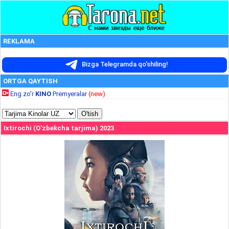
REKLAMA
Bizga Telegramda qo'shiling!
ORTGA QAYTISH
Eng zo'r
KINO
Premyeralar
(new)
Ixtirochi (O'zbekcha tarjima) 2023