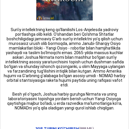
Sun'iy intellektning keng qo'llanilishi Los-Anjelesda yadroviy
portlashga olib keldi. O'shandan beri Qo'shma Shtatlar
boshchiligidagi jamoaviy G'arb sun'iy intellektni yo'q qilish uchun
murosasiz urush olib bormoqda, ammo Janubi-Sharqiy Osiyo
mamlakatlari bloki - Yangi Osiyo - robotlar bilan hamjihatlikda
yashaydi va taslim bo'lmoqchi emas. 2065-yilda maxsus kuchlar
askari Joshua Nirmata nomi bilan mashhur boʻlgan sunʼiy
intellektning asosiy yaratuvchisini topish uchun dushman safida
boʻlgan va shunday ishonch qozonganki, u olim Mayyaga uylangan
va farzandining tugʻilishini intiqlik bilan kutgan. Ammo Amerika
hujumi va G'arbning g'alabaga bo'lgan asosiy umidi - NOMAD harbiy
orbital stantsiyasiga raketa hujumi paytida uning rafiqasi vafot
etdi.
Besh yil o'tgach, Joshua harbiy guruhga Nirmata va uning
laboratoriyasini topishga yordam berish uchun Yangi Osiyoga
qaytishga majbur bo'ladi, u erda razvedka ma'lumotlariga ko'ra,
NOMADni yo'q qila oladigan yangi qurol ishlab chiqilgan.
3GP TURINI KO'CHIRISH
(888 МБ)