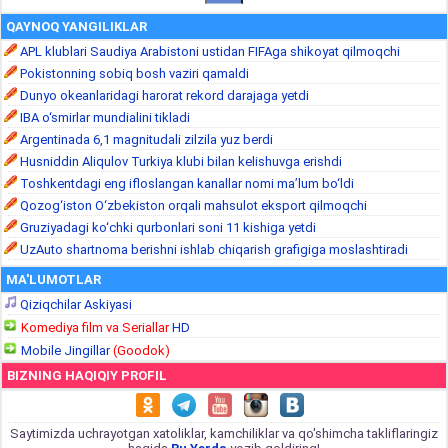
QAYNOQ YANGILIKLAR
APL klublari Saudiya Arabistoni ustidan FIFAga shikoyat qilmoqchi
Pokistonning sobiq bosh vaziri qamaldi
Dunyo okeanlaridagi harorat rekord darajaga yetdi
IBA o‘smirlar mundialini tikladi
Argentinada 6,1 magnitudali zilzila yuz berdi
Husniddin Aliqulov Turkiya klubi bilan kelishuvga erishdi
Toshkentdagi eng ifloslangan kanallar nomi ma’lum bo‘ldi
Qozog‘iston O‘zbekiston orqali mahsulot eksport qilmoqchi
Gruziyadagi ko‘chki qurbonlari soni 11 kishiga yetdi
UzAuto shartnoma berishni ishlab chiqarish grafigiga moslashtiradi
MA'LUMOTLAR
Qiziqchilar Askiyasi
Komediya film va Seriallar
HD
Mobile Jingillar
(Goodok)
BIZNING HAQIQIY PROFIL
Saytimizda uchrayotgan xatoliklar, kamchiliklar va qo'shimcha takliflaringiz