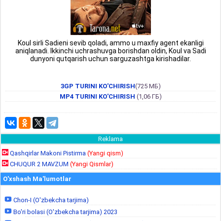
Koul sirli Sadieni sevib qoladi, ammo u maxfiy agent ekanligi
aniqlanadi. Ikkinchi uchrashuvga borishdan oldin, Koul va Sadi
dunyoni qutqarish uchun sarguzashtga kirishadilar.
3GP TURINI KO'CHIRISH
(725 МБ)
MP4 TURINI KO'CHIRISH
(1,06 ГБ)
Reklama
Qashqirlar Makoni Pistirma
(Yangi qism)
CHUQUR 2 MAVZUM
(Yangi Qismlar)
O'xshash Ma'lumotlar
Chon-I (O'zbekcha tarjima)
Bo'ri bolasi (O'zbekcha tarjima) 2023