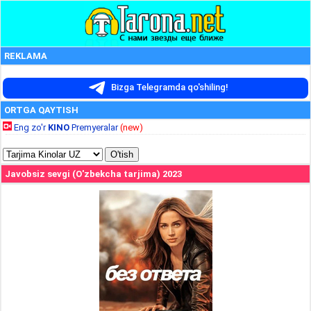
REKLAMA
Bizga Telegramda qo'shiling!
ORTGA QAYTISH
Eng zo'r
KINO
Premyeralar
(new)
Javobsiz sevgi (O'zbekcha tarjima) 2023