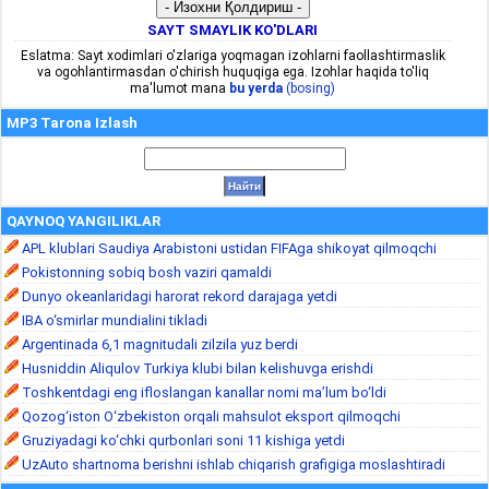
SAYT SMAYLIK KO'DLARI
Eslatma: Sayt xodimlari o'zlariga yoqmagan izohlarni faollashtirmaslik
va ogohlantirmasdan o'chirish huquqiga ega. Izohlar haqida to'liq
ma'lumot mana
bu yerda
(bosing)
MP3 Tarona Izlash
QAYNOQ YANGILIKLAR
APL klublari Saudiya Arabistoni ustidan FIFAga shikoyat qilmoqchi
Pokistonning sobiq bosh vaziri qamaldi
Dunyo okeanlaridagi harorat rekord darajaga yetdi
IBA o‘smirlar mundialini tikladi
Argentinada 6,1 magnitudali zilzila yuz berdi
Husniddin Aliqulov Turkiya klubi bilan kelishuvga erishdi
Toshkentdagi eng ifloslangan kanallar nomi ma’lum bo‘ldi
Qozog‘iston O‘zbekiston orqali mahsulot eksport qilmoqchi
Gruziyadagi ko‘chki qurbonlari soni 11 kishiga yetdi
UzAuto shartnoma berishni ishlab chiqarish grafigiga moslashtiradi