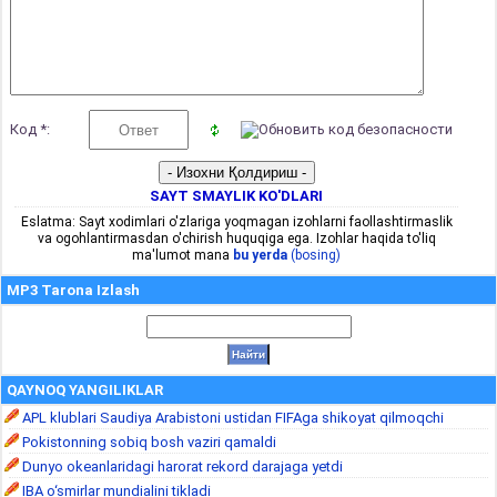
Код *:
SAYT SMAYLIK KO'DLARI
Eslatma: Sayt xodimlari o'zlariga yoqmagan izohlarni faollashtirmaslik
va ogohlantirmasdan o'chirish huquqiga ega. Izohlar haqida to'liq
ma'lumot mana
bu yerda
(bosing)
MP3 Tarona Izlash
QAYNOQ YANGILIKLAR
APL klublari Saudiya Arabistoni ustidan FIFAga shikoyat qilmoqchi
Pokistonning sobiq bosh vaziri qamaldi
Dunyo okeanlaridagi harorat rekord darajaga yetdi
IBA o‘smirlar mundialini tikladi