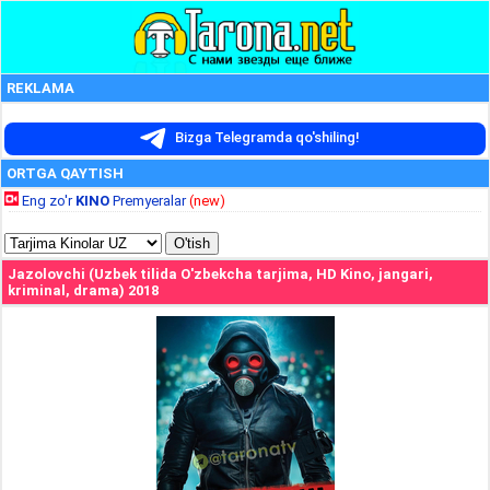
REKLAMA
Bizga Telegramda qo'shiling!
ORTGA QAYTISH
Eng zo'r
KINO
Premyeralar
(new)
Jazolovchi (Uzbek tilida O'zbekcha tarjima, HD Kino, jangari,
kriminal, drama) 2018