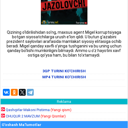
Qizining o'ldirilishidan so'ng, maxsus agent Migel korruptsiyaga
botgan siyosatchilarga urush e'lon qildi. U butun g'azabini
prezident saylovlari arafasida mamlakat siyosiy elitasiga ochib
beradi. Migel qanday xavfli o'yinga tushganini va bu uning uchun
qanday bo'lishi mumkinligini bilmaydi. Ammo u o'z hayotini xavf
ostiga qo'ysa ham, bu bilan to'xtamaydi.
3GP TURINI KO'CHIRISH
MP4 TURINI KO'CHIRISH
Reklama
Qashqirlar Makoni Pistirma
(Yangi qism)
CHUQUR 2 MAVZUM
(Yangi Qismlar)
O'xshash Ma'lumotlar