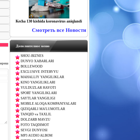
Kecha 130 kishida koronavirus aniqlandi
Смотреть все Новости
Дополнителное меню
SHOU-BIZNES
DUNYO XABARLARI
чириш
BOLLEWOOD
EXCLUSIVE INTERVYU
MAHALLIY YANGILIKLAR
KINO YANGILIKLARI
YULDUZLAR HAYOTI
SPORT YANGILIKLARI
SAYTLAR YANGILIGI
MOBILE ALOQA KOMPANIYALARI
QIZIQARLI MA'LUMOTLAR
TANQID va TAXLIL
DOLZARB MAVZU
FOTO TAQDIMOT
SEVGI DUNYOSI
MP3 AUDIO ALBOM