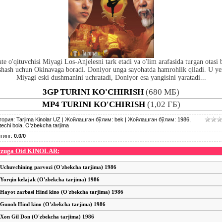
te o'qituvchisi Miyagi Los-Anjelesni tark etadi va o'lim arafasida turgan otasi 
shash uchun Okinavaga boradi. Doniyor unga sayohatda hamrohlik qiladi. U ye
Miyagi eski dushmanini uchratadi, Doniyor esa yangisini yaratadi...
3GP TURINI KO'CHIRISH
(680 МБ)
MP4 TURINI KO'CHIRISH
(1,02 ГБ)
гория
:
Tarjima Kinolar UZ
|
Жойлашган бўлим
:
bek
|
Жойлашган бўлим
:
1986
,
techi bola
,
O'zbekcha tarjima
тинг
:
0.0
/
0
zuga Oid KINOLAR:
Uchuvchining parvozi (O'zbekcha tarjima) 1986
Yorqin kelajak (O'zbekcha tarjima) 1986
Hayot zarbasi Hind kino (O'zbekcha tarjima) 1986
Gunoh Hind kino (O'zbekcha tarjima) 1986
Xon Gil Don (O'zbekcha tarjima) 1986