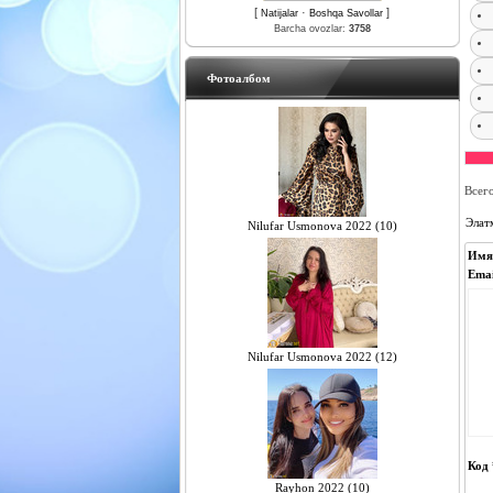
[
·
]
Natijalar
Boshqa Savollar
Barcha ovozlar:
3758
Фотоалбом
Всег
Элат
Nilufar Usmonova 2022 (10)
Имя
Emai
Nilufar Usmonova 2022 (12)
Код 
Rayhon 2022 (10)