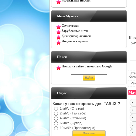
Мобильная версия
Мега Музыка
Саундтреки
Зарубежные хиты
Қизиқчилар аскияси
Kara
Индейская музыки
ya
Поиск
Поиск на сайте с помощью Google
Кате
Kara
|
Рей
Mav
Oпрос
Какая у вас скорость для TAS-IX ?
1 мб/с (Отстой)
2 мб/с (Так себе)
4 мб/с (Отлично)
6 мб/с (Супер)
10 мб/с (Превосходно)