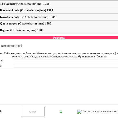
To'y aybdor (O'zbekcha tarjima) 1986
Karatechi bola (O'zbekcha tarjima) 1984
Karatechi bola 3 (O'zbekcha tarjima) 1989
Qayta tergov (O'zbekcha tarjima) 1986
Begona (O'zbekcha tarjima) 1986
Реклама
о комментариев
:
0
ма: Сайт ходимлари ўзларига ёқмаган изоҳларни фаоллаштирмаслик ва огоҳлантирмасдан ў
ҳуқуқига эга. Изоҳлар ҳақида тўлиқ маълумот мана
бу манзилда
(босинг)
 *:
l:
*: