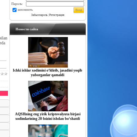
Пароль:
запомнить
Забыл пароль
|
Регистрация
Новости сайта
bilan
rda
Ichki ishlar xodimini o‘ldirib, jasadini yoqib
yuborganlar qamaldi
AQSHning eng yirik kriptovalyuta birjasi
xodimlarining 20 foizini ishdan bo‘shatdi