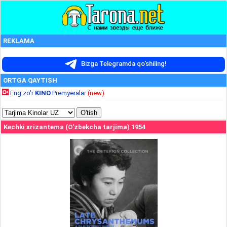
REKLAMA
Bizga Telegramda qo'shiling!
ORTGA QAYTISH
Eng zo'r
KINO
Premyeralar
(new)
Kechki xrizantema (O'zbekcha tarjima) 1954