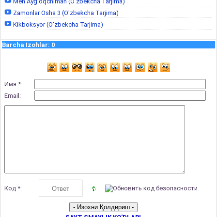
Men Ayg'oqchiman (O'zbekcha Tarjima)
Zamonlar Osha 3 (O'zbekcha Tarjima)
Kikboksyor (O'zbekcha Tarjima)
Barcha Izohlar
:
0
Имя *:
Email:
Код *: