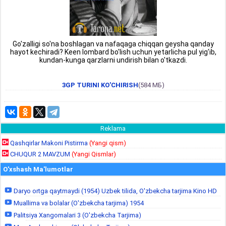
Go'zalligi so'na boshlagan va nafaqaga chiqqan geysha qanday
hayot kechiradi? Keen lombard bo'lish uchun yetarlicha pul yig'ib,
kundan-kunga qarzlarni undirish bilan o'tkazdi.
3GP TURINI KO'CHIRISH
(584 МБ)
Reklama
Qashqirlar Makoni Pistirma
(Yangi qism)
CHUQUR 2 MAVZUM
(Yangi Qismlar)
O'xshash Ma'lumotlar
Daryo ortga qaytmaydi (1954) Uzbek tilida, O'zbekcha tarjima Kino HD
Muallima va bolalar (O'zbekcha tarjima) 1954
Palitsiya Xangomalari 3 (O'zbekcha Tarjima)