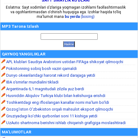
SAYT SMAYLIK KO'DLARI
Eslatma: Sayt xodimlari o'zlariga yoqmagan izohlarni faollashtirmaslik
va ogohlantirmasdan o'chirish huquqiga ega. Izohlar haqida to'liq
ma'lumot mana
bu yerda
(bosing)
MP3 Tarona Izlash
QAYNOQ YANGILIKLAR
APL klublari Saudiya Arabistoni ustidan FIFAga shikoyat qilmoqchi
Pokistonning sobiq bosh vaziri qamaldi
Dunyo okeanlaridagi harorat rekord darajaga yetdi
IBA o‘smirlar mundialini tikladi
Argentinada 6,1 magnitudali zilzila yuz berdi
Husniddin Aliqulov Turkiya klubi bilan kelishuvga erishdi
Toshkentdagi eng ifloslangan kanallar nomi ma’lum bo‘ldi
Qozog‘iston O‘zbekiston orqali mahsulot eksport qilmoqchi
Gruziyadagi ko‘chki qurbonlari soni 11 kishiga yetdi
UzAuto shartnoma berishni ishlab chiqarish grafigiga moslashtiradi
MA'LUMOTLAR