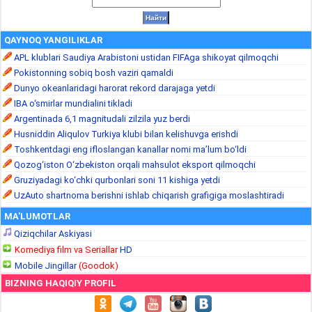
QAYNOQ YANGILIKLAR
APL klublari Saudiya Arabistoni ustidan FIFAga shikoyat qilmoqchi
Pokistonning sobiq bosh vaziri qamaldi
Dunyo okeanlaridagi harorat rekord darajaga yetdi
IBA o‘smirlar mundialini tikladi
Argentinada 6,1 magnitudali zilzila yuz berdi
Husniddin Aliqulov Turkiya klubi bilan kelishuvga erishdi
Toshkentdagi eng ifloslangan kanallar nomi ma’lum bo‘ldi
Qozog‘iston O‘zbekiston orqali mahsulot eksport qilmoqchi
Gruziyadagi ko‘chki qurbonlari soni 11 kishiga yetdi
UzAuto shartnoma berishni ishlab chiqarish grafigiga moslashtiradi
MA'LUMOTLAR
Qiziqchilar Askiyasi
Komediya film va Seriallar
HD
Mobile Jingillar
(Goodok)
BIZNING HAQIQIY PROFIL