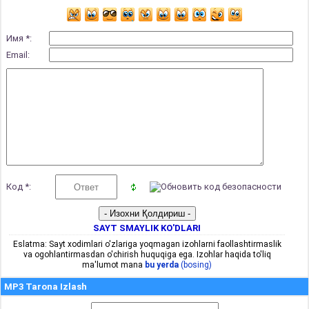
Имя *:
Email:
Код *:
SAYT SMAYLIK KO'DLARI
Eslatma: Sayt xodimlari o'zlariga yoqmagan izohlarni faollashtirmaslik
va ogohlantirmasdan o'chirish huquqiga ega. Izohlar haqida to'liq
ma'lumot mana
bu yerda
(bosing)
MP3 Tarona Izlash