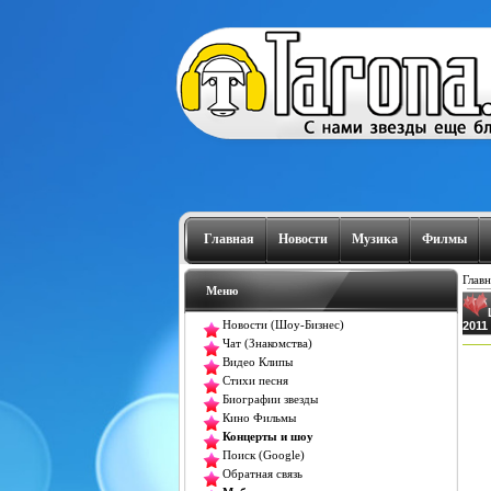
Главная
Новости
Музика
Филмы
Главн
Меню
Новости (Шоу-Бизнес)
2011
Чат (Знакомства)
Видео Клипы
Стихи песня
Биографии звезды
Кино Фильмы
Концерты и шоу
Поиск (Google)
Обратная связь