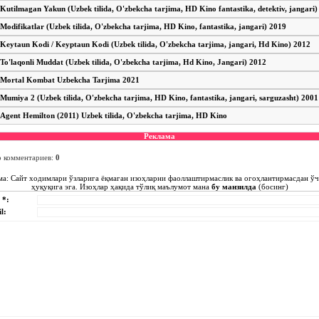
Kutilmagan Yakun (Uzbek tilida, O'zbekcha tarjima, HD Kino fantastika, detektiv, jangari)
Modifikatlar (Uzbek tilida, O'zbekcha tarjima, HD Kino, fantastika, jangari) 2019
Keytaun Kodi / Keyptaun Kodi (Uzbek tilida, O'zbekcha tarjima, jangari, Hd Kino) 2012
To'laqonli Muddat (Uzbek tilida, O'zbekcha tarjima, Hd Kino, Jangari) 2012
Mortal Kombat Uzbekcha Tarjima 2021
Mumiya 2 (Uzbek tilida, O'zbekcha tarjima, HD Kino, fantastika, jangari, sarguzasht) 2001
Agent Hemilton (2011) Uzbek tilida, O'zbekcha tarjima, HD Kino
Реклама
о комментариев
:
0
ма: Сайт ходимлари ўзларига ёқмаган изоҳларни фаоллаштирмаслик ва огоҳлантирмасдан ў
ҳуқуқига эга. Изоҳлар ҳақида тўлиқ маълумот мана
бу манзилда
(босинг)
 *:
l: