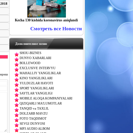
 2018
Kecha 130 kishida koronavirus aniqlandi
Смотреть все Новости
Дополнителное меню
SHOU-BIZNES
DUNYO XABARLARI
BOLLEWOOD
EXCLUSIVE INTERVYU
MAHALLIY YANGILIKLAR
чириш
KINO YANGILIKLARI
YULDUZLAR HAYOTI
SPORT YANGILIKLARI
SAYTLAR YANGILIGI
MOBILE ALOQA KOMPANIYALARI
QIZIQARLI MA'LUMOTLAR
TANQID va TAXLIL
DOLZARB MAVZU
FOTO TAQDIMOT
SEVGI DUNYOSI
MP3 AUDIO ALBOM