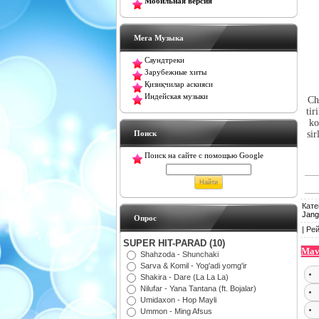
Мобильная версия
Мега Музыка
Саундтреки
Зарубежные хиты
Қизиқчилар аскияси
Индейская музыки
Ch
tir
ko
Поиск
sir
Поиск на сайте с помощью Google
Кате
Jang
Oпрос
|
Рей
SUPER HIT-PARAD (10)
Mav
Shahzoda - Shunchaki
Sarva & Komil - Yog'adi yomg'ir
Shakira - Dare (La La La)
Nilufar - Yana Tantana (ft. Bojalar)
Umidaxon - Hop Mayli
Ummon - Ming Afsus