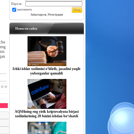
Пароль:
запомнить
Забыл пароль
|
Регистрация
Новости сайта
cha
keng
ini
ngan
Ichki ishlar xodimini o‘ldirib, jasadini yoqib
yuborganlar qamaldi
AQSHning eng yirik kriptovalyuta birjasi
xodimlarining 20 foizini ishdan bo‘shatdi