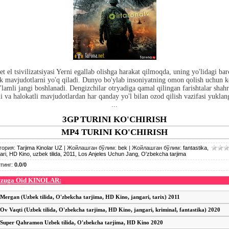
et el tsivilizatsiyasi Yerni egallab olishga harakat qilmoqda, uning yo'lidagi bar
ik mavjudotlarni yo'q qiladi. Dunyo bo'ylab insoniyatning omon qolish uchun 
'lamli jangi boshlanadi. Dengizchilar otryadiga qamal qilingan farishtalar shahr
li va halokatli mavjudotlardan har qanday yo'l bilan ozod qilish vazifasi yukla
...
3GP TURINI KO'CHIRISH
MP4 TURINI KO'CHIRISH
гория
:
Tarjima Kinolar UZ
|
Жойлашган бўлим
:
bek
|
Жойлашган бўлим
:
fantastika
,
ari
,
HD Kino
,
uzbek tilida
,
2011
,
Los Anjeles Uchun Jang
,
O'zbekcha tarjima
тинг
:
0.0
/
0
zuga Oid KINOLAR:
Mergan (Uzbek tilida, O'zbekcha tarjima, HD Kino, jangari, tarix) 2011
Ov Vaqti (Uzbek tilida, O'zbekcha tarjima, HD Kino, jangari, kriminal, fantastika) 2020
Super Qahramon Uzbek tilida, O'zbekcha tarjima, HD Kino 2020