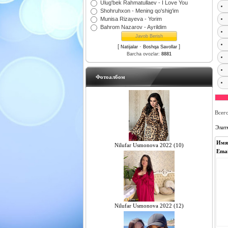
Ulug'bek Rahmatullaev - I Love You
Shohruhxon - Mening qo'shig'im
Munisa Rizayeva - Yorim
Bahrom Nazarov - Ayrildim
[
·
]
Natijalar
Boshqa Savollar
Barcha ovozlar:
8881
Фотоалбом
Всег
Элат
Имя
Nilufar Usmonova 2022 (10)
Emai
Nilufar Usmonova 2022 (12)