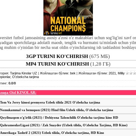
versitet futbol jamoasining asosiy a'zosi o'z maktablari uchun sog'lig'ini xavf os
yadigan sportchilarga adolatli maosh, tenglik va hurmatni ta'minlash uchun yil
ng muhim o'yinidan bir necha soat oldin o'yinchilarning ish tashlashini boshlayd
3GP TURINI KO'CHIRISH
(675 МБ)
MP4 TURINI KO'CHIRISH
(1,28 ГБ)
гория
:
Tarjima Kinolar UZ
|
Жойлашган бўлим
:
bek
|
Жойлашган бўлим
:
2021
,
Milliy
pionlar
,
O'zbekcha tarjima
тинг
:
0.0
/
0
zuga Oid KINOLAR:
Tom Va Jerry kinosi premyera Uzbek tilida 2021 O'zbekcha tarjima
Nomukammal va benuqson (2021) Hind film Uzbek tilida, O'zbekcha tarjima
Qoyilmaqom o'g'irlik (2021) / Dohiyona Talonchilik O'zbekcha tarjima kino HD
QahramonlarLigasi (2021) / Zak Snayder (Uzbek tilida, O'zbekcha Tarjima, HD Kino)
Amerikaga Tashrif 2 (2021) Uzbek tilida, O'zbekcha tarjima, HD Kino