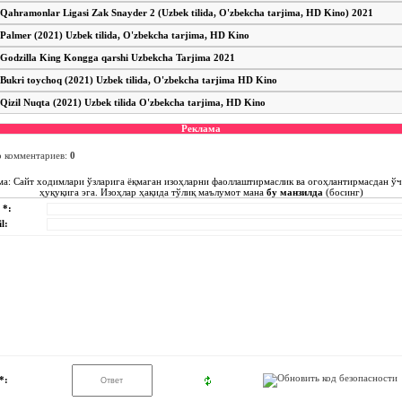
Qahramonlar Ligasi Zak Snayder 2 (Uzbek tilida, O'zbekcha tarjima, HD Kino) 2021
Palmer (2021) Uzbek tilida, O'zbekcha tarjima, HD Kino
Godzilla King Kongga qarshi Uzbekcha Tarjima 2021
Bukri toychoq (2021) Uzbek tilida, O'zbekcha tarjima HD Kino
Qizil Nuqta (2021) Uzbek tilida O'zbekcha tarjima, HD Kino
Реклама
о комментариев
:
0
ма: Сайт ходимлари ўзларига ёқмаган изоҳларни фаоллаштирмаслик ва огоҳлантирмасдан ў
ҳуқуқига эга. Изоҳлар ҳақида тўлиқ маълумот мана
бу манзилда
(босинг)
 *:
l:
*: