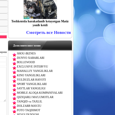
Toshkentda harakatlanib ketayotgan Matiz
yonib ketdi
Смотреть все Новости
Дополнителное меню
чириш
SHOU-BIZNES
DUNYO XABARLARI
BOLLEWOOD
EXCLUSIVE INTERVYU
MAHALLIY YANGILIKLAR
KINO YANGILIKLARI
YULDUZLAR HAYOTI
SPORT YANGILIKLARI
SAYTLAR YANGILIGI
MOBILE ALOQA KOMPANIYALARI
QIZIQARLI MA'LUMOTLAR
TANQID va TAXLIL
DOLZARB MAVZU
FOTO TAQDIMOT
SEVGI DUNYOSI