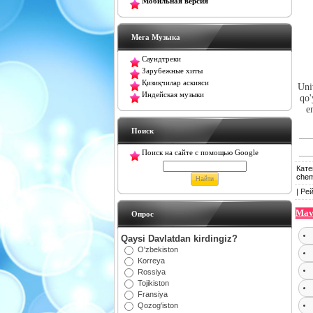
Мобильная версия
Мега Музыка
Саундтреки
Зарубежные хиты
Қизиқчилар аскияси
Uni
Индейская музыки
qo'
e
Поиск
Поиск на сайте с помощью Google
Кате
chem
|
Рей
Mav
Oпрос
Qaysi Davlatdan kirdingiz?
O'zbekiston
Korreya
Rossiya
Tojikiston
Fransiya
Qozog'iston