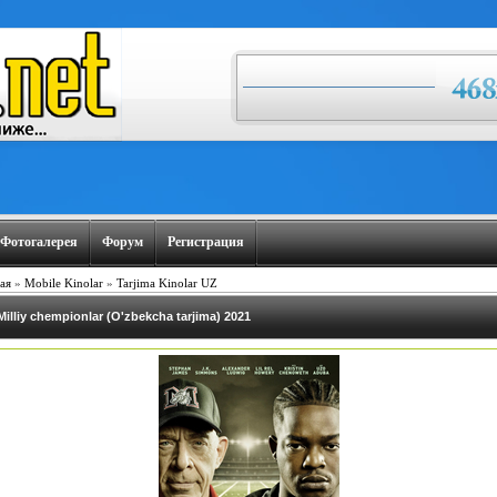
Фотогалерея
Форум
Регистрация
ая
»
Mobile Kinolar
»
Tarjima Kinolar UZ
Milliy chempionlar (O'zbekcha tarjima) 2021