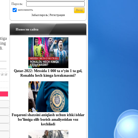
Пароль:
запомнить
Забыл пароль
|
Регистрация
Новости сайта
tiga
ning
i.
Qatar-2022: Messida 1 000 ta o‘yin 1 ta gol,
Ronaldu hech kimga kerakmasmi?
Fuqaroni shaxsini aniqlash uchun ichki ishlar
boʼlimiga olib borish amaliyotidan voz
kechiladi