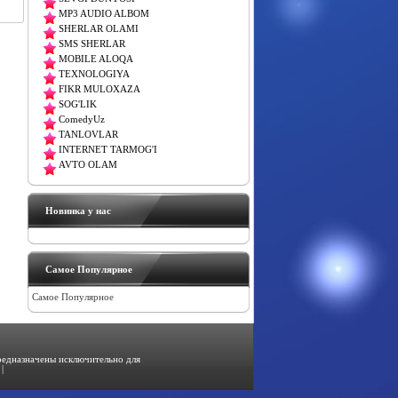
MP3 AUDIO ALBOM
SHERLAR OLAMI
SMS SHERLAR
MOBILE ALOQA
TEXNOLOGIYA
FIKR MULOXAZA
SOG'LIK
ComedyUz
TANLOVLAR
INTERNET TARMOG'I
AVTO OLAM
Новинка у нас
Самое Популярное
Самое Популярное
предназначены исключительно для
|