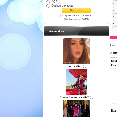
AQSH
Boshqa davlatdan
[
·
]
Natijalar
Boshqa Savollar
Barcha ovozlar:
18540
Фотоалбом
Всег
Элат
Имя
Emai
Kaniza 2021 (5)
Nilufar Usmonova 2022 (8)
Код 